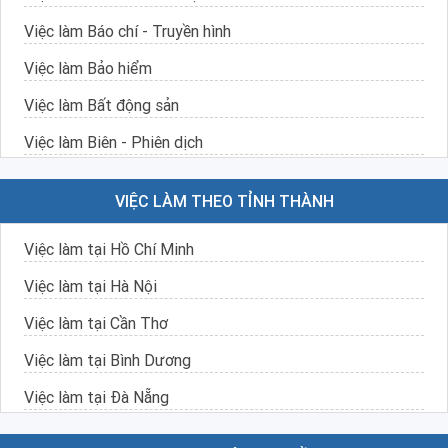
Việc làm Báo chí - Truyền hình
Việc làm Bảo hiểm
Việc làm Bất động sản
Việc làm Biên - Phiên dịch
Việc làm Bưu chính viễn thông
VIỆC LÀM THEO TỈNH THÀNH
Việc làm Chăm sóc khách hàng
Việc làm tại Hồ Chí Minh
Việc làm Chăn nuôi / Thú y
Việc làm tại Hà Nội
Việc làm Cơ khí - Chế tạo
Việc làm tại Cần Thơ
Việc làm Dầu khí - Địa chất
Việc làm tại Bình Dương
Việc làm Dệt may - Da giày
Việc làm tại Đà Nẵng
Việc làm Dịch vụ
Việc làm tại Đồng Nai
Việc làm Dịch vụ du lịch