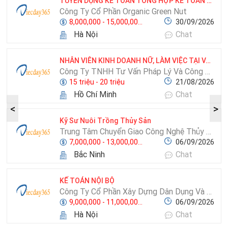
TUYỂN DỤNG KẾ TOÁN TỔNG HỢP KẾ TOÁN BÁN HÀNG
Công Ty Cổ Phần Organic Green Nut
8,000,000 - 15,000,000 VNĐ
30/09/2026
Hà Nội
Chat
NHÂN VIÊN KINH DOANH NỮ, LÀM VIỆC TẠI VĂN PHÒNG
Công Ty TNHH Tư Vấn Pháp Lý Và Công Nghệ Môi Trường Trung Tân Tiến
15 triệu - 20 triệu
21/08/2026
Hồ Chí Minh
Chat
Kỹ Sư Nuôi Trồng Thủy Sản
Trung Tâm Chuyển Giao Công Nghệ Thủy Sản Viện Nghiên Cứu Nuôi Trồng Thuỷ Sản 1
7,000,000 - 13,000,000 VNĐ
06/09/2026
Bắc Ninh
Chat
KẾ TOÁN NỘI BỘ
Công Ty Cổ Phần Xây Dựng Dân Dụng Và Công Nghiệp Ldd Hà Nội
9,000,000 - 11,000,000 VNĐ
06/09/2026
Hà Nội
Chat