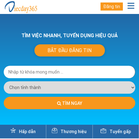
Đăng tin
TÌM VIỆC NHANH, TUYỂN DỤNG HIỆU QUẢ
BẮT ĐẦU ĐĂNG TIN
TÌM NGAY