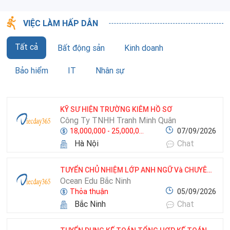
VIỆC LÀM HẤP DẪN
Tất cả
Bất động sản
Kinh doanh
Bảo hiểm
IT
Nhân sự
KỸ SƯ HIỆN TRƯỜNG KIÊM HỒ SƠ
Công Ty TNHH Tranh Minh Quân
18,000,000 - 25,000,000 VNĐ
07/09/2026
Hà Nội
Chat
TUYỂN CHỦ NHIỆM LỚP ANH NGỮ Và CHUYÊN VIÊN TƯ VẤN GIÁO DỤC LÀM NGAY
Ocean Edu Bắc Ninh
Thỏa thuận
05/09/2026
Bắc Ninh
Chat