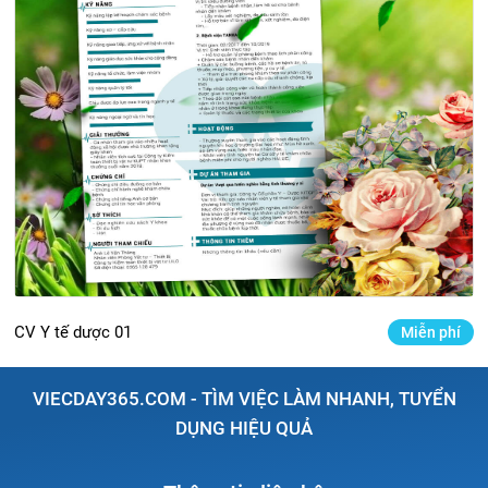
CV Y tế dược 01
Miễn phí
VIECDAY365.COM - TÌM VIỆC LÀM NHANH, TUYỂN
DỤNG HIỆU QUẢ