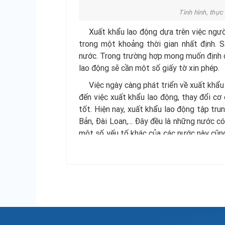
Tình hình, thực
Xuất khẩu lao động dựa trên việc ngườ
trong một khoảng thời gian nhất định. S
nước. Trong trường hợp mong muốn định cư
lao động sẽ cần một số giấy tờ xin phép.
Việc ngày càng phát triển về xuất khẩu
đến việc xuất khẩu lao động, thay đổi cơ
tốt. Hiện nay, xuất khẩu lao động tập tr
Bản, Đài Loan,... Đây đều là những nước c
một số yếu tố khác của các nước này cũng
đến thế. Tính đến khoảng những năm gần 
trên thế giới. Đây được đánh giá chỉ là
chân sâu vào thị trường lao động quốc tế.
1.2. Cơ hội việc làm xuất khẩu lao