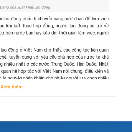
 trạng của xuất khẩu lao động
i lao động phải di chuyển sang nước bạn để làm việc
au khi kết thúc hợp đồng, người lao động sẽ trở về
 bên nước bạn hay kéo dài thời gian làm việc, người
 lao động ở Việt Nam cho thấy, các công tác liên quan
 chế, tuyển dụng với yêu cầu phù hợp của nước ta khá
ung nhiều nhất ở các nước Trung Quốc, Hàn Quốc, Nhật
ó quan hệ hợp tác với Việt Nam nói chung, điều kiện và
 là nguyên nhân khiến cho nhiều người lựa chọn nhiều
đây, Việt Nam đã xuất khẩu lao động đến hơn 40 nước
Xem thêm
 bước đầu để các doanh nghiệp Việt Nam có thể bước
 động còn cao không?