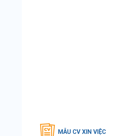
MẪU CV XIN VIỆC