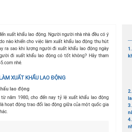
đến xuất khẩu lao động. Người người nhà nhà đều có ý
 do nào khiến cho việc làm xuất khẩu lao động thu hút
ay ra sao khi lượng người đi xuất khẩu lao động ngày
1
gười đi xuất khẩu lao động có tốt không? Hãy tham
k
65.com nhé.
 LÀM XUẤT KHẨU LAO ĐỘNG
 khẩu lao động
2
 từ năm 1980, cho đến nay tỷ lệ xuất khẩu lao động
l
là hoạt động trao đổi lao động giữa của một quốc gia
3
hác.
n
4
n