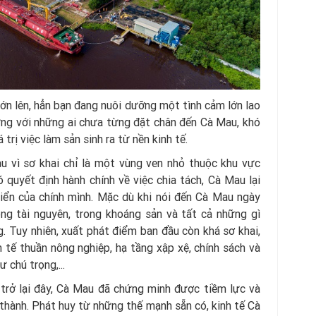
M
lớn lên, hẳn bạn đang nuôi dưỡng một tình cảm lớn lao
ưng với những ai chưa từng đặt chân đến Cà Mau, khó
 trị việc làm sản sinh ra từ nền kinh tế.
au vì sơ khai chỉ là một vùng ven nhỏ thuộc khu vực
quyết định hành chính về việc chia tách, Cà Mau lại
riển của chính mình. Mặc dù khi nói đến Cà Mau ngày
ong tài nguyên, trong khoáng sản và tất cả những gì
. Tuy nhiên, xuất phát điểm ban đầu còn khá sơ khai,
 tế thuần nông nghiệp, hạ tầng xập xệ, chính sách và
 chú trọng,...
 trở lại đây, Cà Mau đã chứng minh được tiềm lực và
thành. Phát huy từ những thế mạnh sẵn có, kinh tế Cà