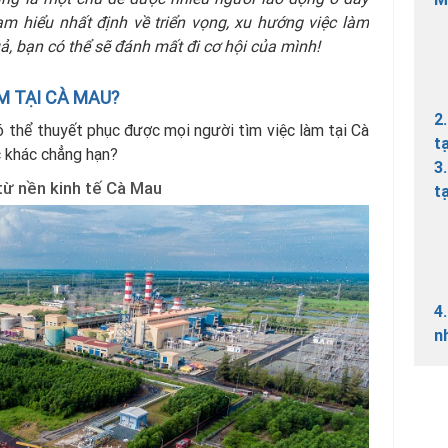
m hiểu nhất định về triển vọng, xu hướng việc làm
, bạn có thể sẽ đánh mất đi cơ hội của mình!
ÀM TẠI CÀ MAU?
2
ó thể thuyết phục được mọi người tìm việc làm tại Cà
t
c khác chẳng hạn?
3
 từ nền kinh tế Cà Mau
t
4
n
5