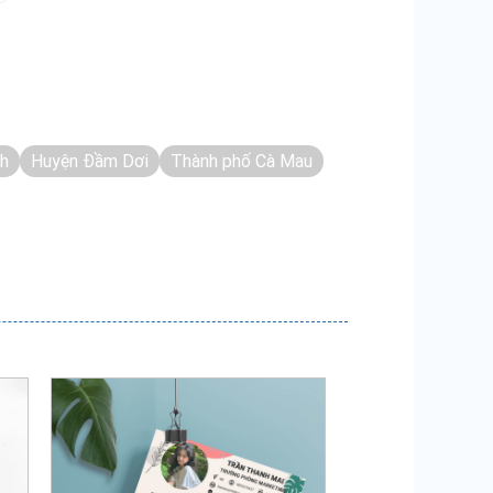
nh
Huyện Đầm Dơi
Thành phố Cà Mau