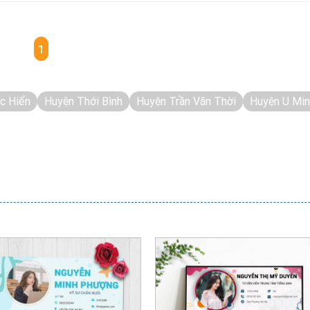
1
c Hiển
Huyện Thới Bình
Huyện Trần Văn Thời
Huyện U Mi