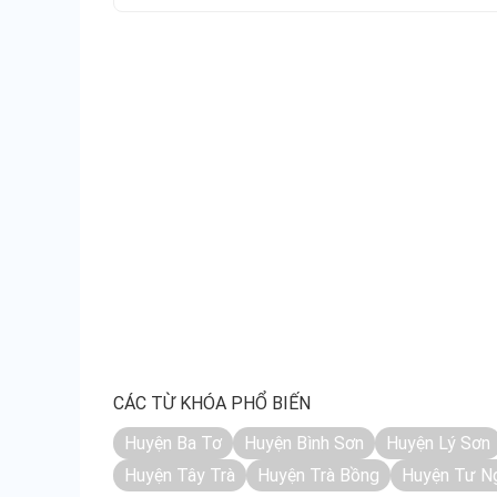
CÁC TỪ KHÓA PHỔ BIẾN
Huyện Ba Tơ
Huyện Bình Sơn
Huyện Lý Sơn
Huyện Tây Trà
Huyện Trà Bồng
Huyện Tư N