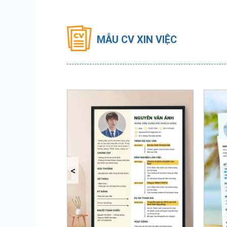
MẪU CV XIN VIỆC