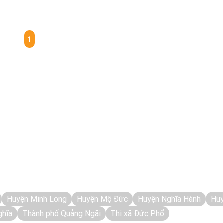
1
Huyện Minh Long
Huyện Mộ Đức
Huyện Nghĩa Hành
Huy
ghĩa
Thành phố Quảng Ngãi
Thị xã Đức Phổ