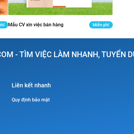
Mẫu CV xin việc bán hàng
phí
Miễn phí
OM - TÌM VIỆC LÀM NHANH, TUYỂN 
Liên kết nhanh
Quy định bảo mật