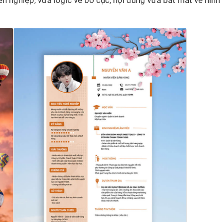
n nghiệp, vừa logic về bố cục, nội dung vừa bắt mắt về hình