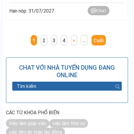
Hạn nộp: 31/07/2027
Chat
1
2
3
4
>
...
Cuối
CHAT VỚI NHÀ TUYỂN DỤNG ĐANG
ONLINE
CÁC TỪ KHÓA PHỔ BIẾN
Việc làm giúp việc
việc làm thời vụ
việc làm an toàn lao động