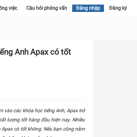
ông việc
Câu hỏi phỏng vấn
Đăng nhập
Đăng ký
ếng Anh Apax có tốt
 vào các khóa học tiếng Anh, Apax trở
hất lượng tốt hàng đầu hiện nay. Nhiều
h Apax có tốt không. Nếu bạn cũng nằm