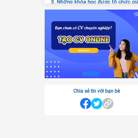
3. Những khóa học được tổ chức gi
dạy tại trung tâm Apax
3.1. Khóa học tiếng Anh Apax IGart
3.1.1. Lớp họcLetter and Sounds
3.1.2. Thông tin về lớp học Phonics
3.2. Khóa học tiếng Anh Apax Englis
April
Chia sẻ tin với bạn bè