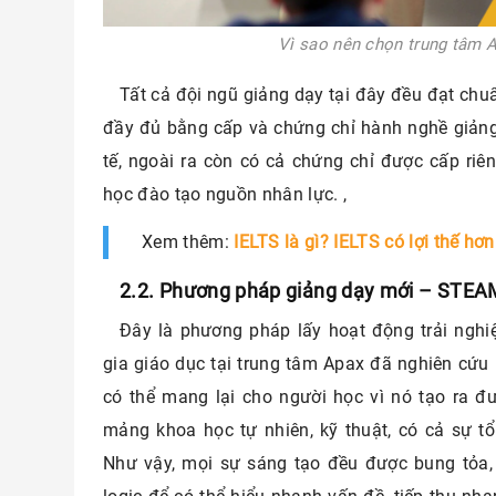
Vì sao nên chọn trung tâm 
Tất cả đội ngũ giảng dạy tại đây đều đạt chu
đầy đủ bằng cấp và chứng chỉ hành nghề giảng
tế, ngoài ra còn có cả chứng chỉ được cấp riê
học đào tạo nguồn nhân lực. ,
Xem thêm:
IELTS là gì? IELTS có lợi thế h
2.2. Phương pháp giảng dạy mới – STEA
Đây là phương pháp lấy hoạt động trải nghiệ
gia giáo dục tại trung tâm Apax đã nghiên cứu 
có thể mang lại cho người học vì nó tạo ra đượ
mảng khoa học tự nhiên, kỹ thuật, có cả sự t
Như vậy, mọi sự sáng tạo đều được bung tỏa,