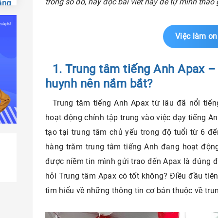
trong số đó, hãy đọc bài viết này để tự mình thá
ảng
en
Việc làm on
h by
1. Trung tâm tiếng Anh Apax –
huynh nên nắm bắt?
Trung tâm tiếng Anh Apax từ lâu đã nổi tiến
hoạt động chính tập trung vào việc dạy tiếng A
tạo tại trung tâm chủ yếu trong độ tuổi từ 6 đế
hàng trăm trung tâm tiếng Anh đang hoạt độn
được niềm tin mình gửi trao đến Apax là đúng đ
hỏi Trung tâm Apax có tốt không? Điều đầu tiên
tìm hiểu về những thông tin cơ bản thuộc về tru