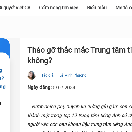
í quyết viết CV
Cẩm nang tìm việc
Biểu mẫu
Mô tả c
Tháo gỡ thắc mắc Trung tâm ti
không?
g
Tác giả:
Lê Minh Phượng
t?
ung
Ngày đăng:
09-07-2024
g
Được nhiều phụ huynh tin tưởng gửi gắm con em
thành một trong top 10 trung tâm tiếng Anh có c
người vẫn còn băn khoăn liệu trung tâm tiếng An