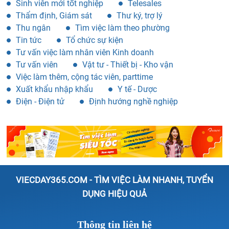
Sinh viên mới tốt nghiệp
Telesales
Thẩm định, Giám sát
Thư ký, trợ lý
Thu ngân
Tìm việc làm theo phường
Tin tức
Tổ chức sự kiện
Tư vấn việc làm nhân viên Kinh doanh
Tư vấn viên
Vật tư - Thiết bị - Kho vận
Việc làm thêm, cộng tác viên, parttime
Xuất khẩu nhập khẩu
Y tế - Dược
Điện - Điện tử
Định hướng nghề nghiệp
VIECDAY365.COM - TÌM VIỆC LÀM NHANH, TUYỂN
DỤNG HIỆU QUẢ
Thông tin liên hệ