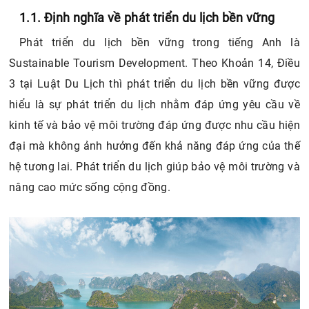
2.2. Thực trạng về ngành phát triển du lịch bền
1.1. Định nghĩa về phát triển du lịch bền vững
vững tại Việt Nam
Phát triển du lịch bền vững trong tiếng Anh là
2.2.1. Những khó khăn trong việc phát triển du lịch bền
Sustainable Tourism Development. Theo Khoản 14, Điều
vững tại Việt Nam
3 tại Luật Du Lịch thì phát triển du lịch bền vững được
2.2.2. Phương pháp phát triển du lịch bền vững tại Việt
Nam
hiểu là sự phát triển du lịch nhằm đáp ứng yêu cầu về
kinh tế và bảo vệ môi trường đáp ứng được nhu cầu hiện
đại mà không ảnh hưởng đến khả năng đáp ứng của thế
hệ tương lai. Phát triển du lịch giúp bảo vệ môi trường và
nâng cao mức sống cộng đồng.