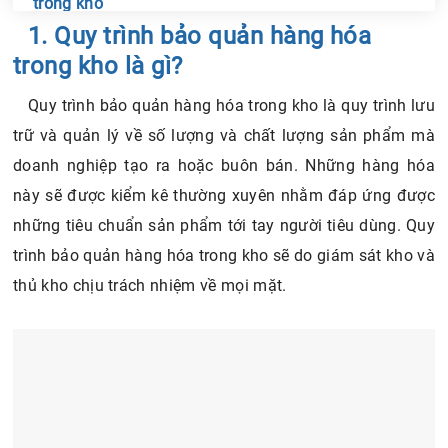
trong kho
Chia sẻ tin với bạn bè
3.1. Giai đoạn kiểm kho và nhập kho
1. Quy trình bảo quản hàng hóa
3.2. Giai đoạn lưu kho hàng hóa
trong kho là gì?
3.3. Giai đoạn sắp xếp hàng hóa
Quy trình bảo quản hàng hóa trong kho là quy trình lưu
4. Nguyên tắc thực hiện quy trình bảo quản hàng hóa
trữ và quản lý về số lượng và chất lượng sản phẩm mà
4.1. Giữ gìn tài sản và an toàn lao động
4.2. Bảo quản sạch sẽ và cố định hàng hóa
doanh nghiệp tạo ra hoặc buôn bán. Những hàng hóa
4.3. Sử dụng giá đựng chuyên dùng
này sẽ được kiểm kê thường xuyên nhằm đáp ứng được
4.4. Vệ sinh kho bãi thường xuyên
những tiêu chuẩn sản phẩm tới tay người tiêu dùng. Quy
4.5. Thiết kế kho bãi thuận tiện, hợp lý
trình bảo quản hàng hóa trong kho sẽ do giám sát kho và
thủ kho chịu trách nhiệm về mọi mặt.