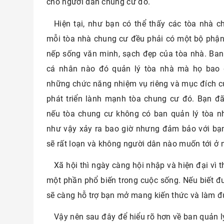
cho người dân chung cư đó.
Hiện tại, như bạn có thể thấy các tòa nhà 
mỗi tòa nhà chung cư đều phải có một bộ phận 
nếp sống văn minh, sạch đẹp của tòa nhà. Ban
cá nhân nào đó quản lý tòa nhà mà họ bao 
những chức năng nhiệm vụ riêng và mục đích củ
phát triển lành mạnh tòa chung cư đó. Bạn đã
nếu tòa chung cư không có ban quản lý tòa n
như vậy xảy ra bao giờ nhưng đảm bảo với bạ
sẽ rất loạn và không người dân nào muốn tới ở
Xã hội thì ngày càng hội nhập và hiện đại vì 
một phần phổ biến trong cuộc sống. Nếu biết đư
sẽ càng hỗ trợ bạn mở mang kiến thức và làm đ
Vậy nên sau đây để hiểu rõ hơn về ban quản l