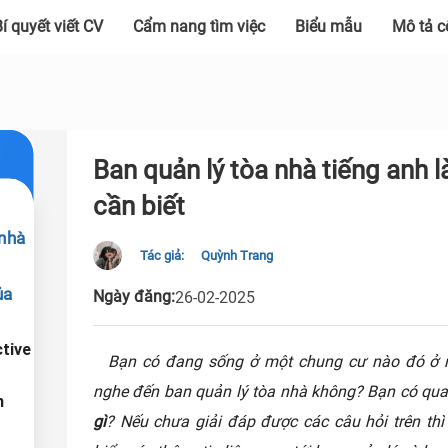
í quyết viết CV
Cẩm nang tìm việc
Biểu mẫu
Mô tả c
Ban quản lý tòa nhà tiếng anh l
cần biết
 nhà
Tác giả:
Quỳnh Trang
ủa
Ngày đăng:
26-02-2025
ctive
Bạn có đang sống ở một chung cư nào đó ở 
nghe đến ban quản lý tòa nhà không? Bạn có qu
n
gì
? Nếu chưa giải đáp được các câu hỏi trên thì