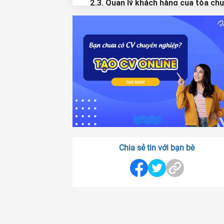
2.3. Quản lý khách hàng của tòa ch
cư (Customer management of the
apartment building)
2.4. Sửa chữa và bảo dưỡng các thiế
kỹ thuật của chung cư (Repair and
maintenance of technical equipmen
the apartment)
2.5. Quản lý để đảm bảo vận hành c
cư (Management to ensure apartm
operation)
3. Những việc làm và quy trình thực 
của ban quản lý tòa nhà
Chia sẻ tin với bạn bè
3.1. Quản lý các hợp đồng
3.2. Quản lý khách hàng tại chung c
3.3. Bảo đảm an ninh của chung cư
3.4. Đảm bảo vệ sinh tòa nhà
3.5. Một số quy trình làm việc khác