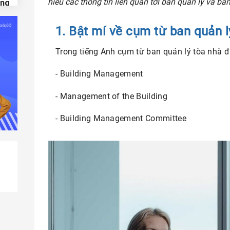
hiểu các thông tin liên quan tới ban quản lý và ban
ung
1. Bật mí về cụm từ ban quản l
t bị
Trong tiếng Anh cụm từ ban quản lý tòa nhà đ
t of
- Building Management
hung
- Management of the Building
ent
- Building Management Committee
hiện
ư