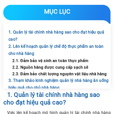
MỤC LỤC
1. Quản lý tài chính nhà hàng sao cho đạt hiệu quả
cao?
2. Lên kế hoạch quản lý chế độ thực phẩm an toàn
cho nhà hàng
2.1. Đảm bảo vệ sinh an toàn thực phẩm
2.2. Nguồn hàng được cung cấp sạch sẽ
2.3. Đảm bảo chất lượng nguyên vật liệu nhà hàng
3. Tham khảo kinh nghiệm quản lý nhà hàng ăn uống
hiệu quả cho chủ nhà hàng
Chia sẻ tin với bạn bè
1. Quản lý tài chính nhà hàng sao
3.1. Điều hành nhân viên tại nhà hàng
3.2. Lập bảng kế hoạch các nhiệm vụ cần làm
cho đạt hiệu quả cao?
3.3. Thường xuyên giám sát và theo dõi mọi hoạt
Việc lên kế hoạch mô hình quản lý tài chính nhà hàng