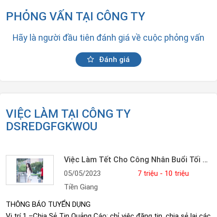
PHỎNG VẤN TẠI CÔNG TY
Hãy là người đầu tiên đánh giá về cuộc phỏng vấn
Đánh giá
VIỆC LÀM TẠI CÔNG TY
DSREDGFGKWOU
Việc Làm Tết Cho Công Nhân Buổi Tối Lương 7-9 Triệu/tháng
05/05/2023
7 triệu - 10 triệu
Tiền Giang
THÔNG BÁO TUYỂN DỤNG
Vị trí 1 –Chia Sẻ Tin Quảng Cáo: chỉ việc đăng tin, chia sẻ lại các