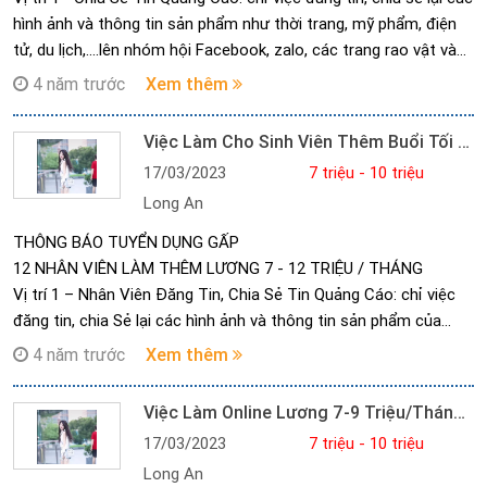
hình ảnh và thông tin sản phẩm như thời trang, mỹ phẩm, điện
tử, du lịch,....lên nhóm hội Facebook, zalo, các trang rao vật và
các mạng xã hội khác.
4 năm trước
Xem thêm
Đăng ký tài khoản mới (zalo, facebook,…) để làm việc.
Mẫu tin và các trang web thì công ty cung cấp sẵn.
Việc Làm Cho Sinh Viên Thêm Buổi Tối 7-9 Triệu/tháng Làm Việc Thời Gian
Vị trí 2 – Gõ Mã Sản Phẩm: là gõ các mã hàng như thời trang
17/03/2023
7 triệu - 10 triệu
(TT2326,…), điện tử (DT0102,…), mỹ phẩm,…cho hệ thống Web, 1
Long An
mã sản phẩm từ 3 đến 8 kí tự gồm chữ và số - chỉ cần gõ lại
các mã đó vào ô dưới và nhấn Enter là xong.
THÔNG BÁO TUYỂN DỤNG GẤP
1.Liên hệ trực tiếp: Anh Đạt *********– *********
12 NHÂN VIÊN LÀM THÊM LƯƠNG 7 - 12 TRIỆU / THÁNG
2. Mẫu tin nhắn: Họ và Tên - Năm sinh - Địa chỉ đang ở - Trang
Vị trí 1 – Nhân Viên Đăng Tin, Chia Sẻ Tin Quảng Cáo: chỉ việc
web đã đọc tin: … =>> gửi vào số điện thoại trên
đăng tin, chia Sẻ lại các hình ảnh và thông tin sản phẩm của
3. Mẫu đăng ký qua mail: ứng viên điền đầy đủ thông tin thì hồ
công ty như thời trang, mỹ phẩm, điện tử, du lịch,....lên diễn đàn,
4 năm trước
Xem thêm
sơ mới được duyệt nhé
nhóm hội và group Facebook, zalo, các trang rao vật và các
Mail: dat.pho*******@gmail.com
mạng xã hội khác.
Việc Làm Online Lương 7-9 Triệu/tháng Cho Làm Tự Do 2-3h/ngày
Công việc xin ứng tuyển (Ghi rõ vị trí):..........................................
Nhân viên đăng ký tài khoản mới trong quá trình làm việc.
Họ và Tên:.......................................................................................
17/03/2023
7 triệu - 10 triệu
Mẫu tin và các trang web thì công ty cung cấp sẵn.
Năm sinh:.........................................................................................
Long An
Lưu Ý: Không bán hàng - Không tư vấn. Không Đa Cấp – Không