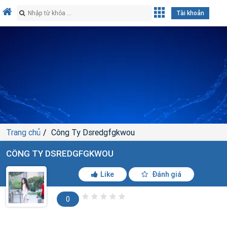
Tài khoản
Trang chủ
Công Ty Dsredgfgkwou
CÔNG TY DSREDGFGKWOU
Like
Đánh giá
0