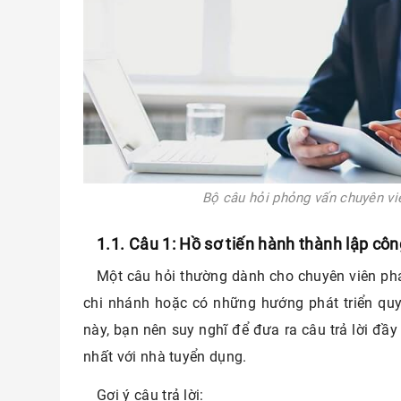
 giai
ệu
đuổi
m mà
Bộ câu hỏi phỏng vấn chuyên vi
eo
1.1. Câu 1: Hồ sơ tiến hành thành lập cô
iệc
Một câu hỏi thường dành cho chuyên viên ph
làm
chi nhánh hoặc có những hướng phát triển quy
này, bạn nên suy nghĩ để đưa ra câu trả lời đầy
ộng
nhất với nhà tuyển dụng.
ản
Gợi ý câu trả lời: