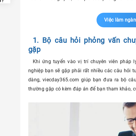
o?
ịnh
hông?
Việc làm ngàn
khởi
1. Bộ câu hỏi phỏng vấn chu
hởi
gặp
iện
Khi ứng tuyển vào vị trí chuyên viên pháp 
m
nghiệp bạn sẽ gặp phải rất nhiều các câu hỏi 
g án
dàng, viecday365.com giúp bạn đưa ra bộ câu
o?
thường gặp có kèm đáp án để bạn tham khảo, c
ắng
phẩm