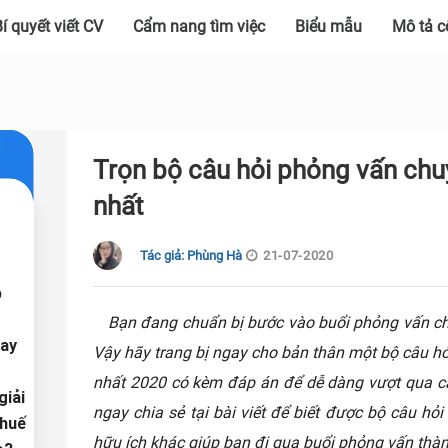
í quyết viết CV
Cẩm nang tìm việc
Biểu mẫu
Mô tả c
Trọn bộ câu hỏi phỏng vấn chu
nhất
Tác giả: Phùng Hà
21-07-2020
p
Bạn đang chuẩn bị bước vào buổi phỏng vấn ch
hay
Vậy hãy trang bị ngay cho bản thân một bộ câu h
nhất 2020 có kèm đáp án để dễ dàng vượt qua câ
giải
ngay chia sẻ tại bài viết để biết được bộ câu hỏ
thuế
hữu ích khác giúp bạn đi qua buổi phỏng vấn thà