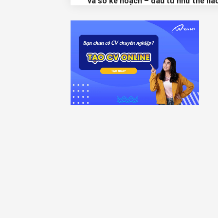
và sở kế hoạch – đầu tư như thế nà
1.4. Câu 4: Có yêu cầu về vốn pháp đ
khi kinh doanh bất động sản hay k
Nếu có thể cụ thể như thế nào?
1.5. Câu 5: Khi tiến hành nộp hồ sơ 
kiện nộp cho ai?
1.6. Câu 6: Trong trường hợp đơn k
kiện hợp lệ, thời hạn nộp đơn khởi k
đến ngày có thông báo phải nộp tạ
ứng án phí trong bao lâu?
1.7. Câu 7: Thời hạn để nộp tạm ứn
phí trong bao lâu và tại cơ quan nà
1.8. Câu 8: Người ủy quyền có thể v
mặt không khi người được ủy quyền
tham gia hòa giải tại tòa án?
1.9. Câu 9: Hãy cho biết được quyền
đăng ký bảo hộ cho bao nhiêu sản 
miễn phí trong mỗi nhóm?