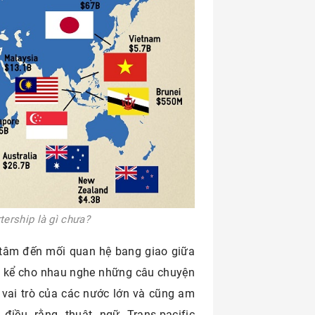
tership là gì chưa?
 tâm đến mối quan hệ bang giao giữa
và kể cho nhau nghe những câu chuyện
về vai trò của các nước lớn và cũng am
iều rằng thuật ngữ Trans-pacific