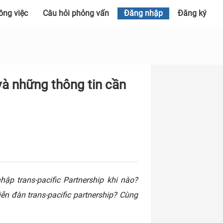
ông việc
Câu hỏi phỏng vấn
Đăng nhập
Đăng ký
 và những thông tin cần
ập trans-pacific Partnership khi nào?
ễn đàn trans-pacific partnership? Cùng