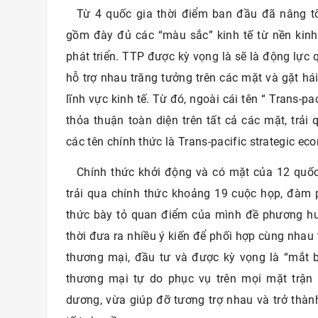
Từ 4 quốc gia thời điểm ban đầu đã nâng tổ
gồm đày đủ các “màu sắc” kinh tế từ nền kinh
phát triển. TTP được kỳ vọng là sẽ là động lực 
hỗ trợ nhau trăng tưởng trên các mặt và gặt há
lĩnh vực kinh tế. Từ đó, ngoài cái tên “ Trans-pa
thỏa thuận toàn diện trên tất cả các mặt, trải 
các tên chính thức là Trans-pacific strategic e
Chính thức khởi động và có mặt của 12 quốc
trải qua chính thức khoảng 19 cuộc họp, đàm 
thức bày tỏ quan điểm của mình đề phương hướ
thời đưa ra nhiều ý kiến để phối hợp cùng nhau t
thương mại, đầu tư và được kỳ vọng là “mắt b
thương mại tự do phục vụ trên mọi mặt trận
dương, vừa giúp đỡ tương trợ nhau và trở thà