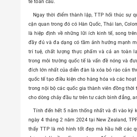
tế toàn cầu.
Ngay thời điểm thành lập, TTP hối thúc sự 
cận quan trong đó có Hàn Quốc, Thái lan, Colom
là hiệp định về những lữi ích kinh tế, song trê
đầy đủ và đa dạng có tầm ảnh hưởng mạnh mẽ 
trí tuệ, chất lượng thực phấm và cả an toàn l
trong môi trường quốc tế là vấn đề nóng và đ
đích lớn nhất của diễn đàn là xóa bỏ rào cản t
quốc tế tạo điều kiện cho hàng hóa và các hoạt
trong nội bộ các quốc gia thành viên đồng thời
cho dòng chảy đầu tư trên tư cách bình đẳng, an
Tính đến hết 5 năm thống nhất và đi vào ký k
ngày 4 tháng 2 năm 2024 tại New Zealand, TPP
thấy TTP là mô hình tốt đẹp mà hầu hết các q