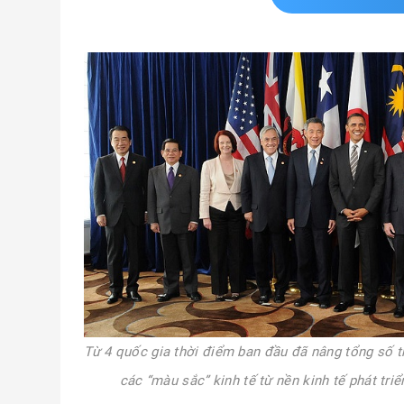
Từ 4 quốc gia thời điểm ban đầu đã nâng tổng số t
các “màu sắc” kinh tế từ nền kinh tế phát tri