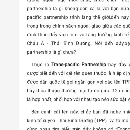
partnership là gì không còn xa lạ với bạn nữa
pacific partnership trình làng thế giới,đến n
trọng trong chính sách ngoại giao giữa các qu
đích thúc đẩy việc làm và tăng trưởng kinh tế
Châu Á - Thái Bình Dương. Nói đến đây,bạn
partnership là gì chưa?
Thực ra
Trans-pacific Partnership
hay đầy đủ
được biết đến với cái tên quen thuộc là hiệp đ
được dân quốc tế gọi ngắn gọn với các tên TPP
hay thỏa thuận thương mại tự do giữa 12 quốc
là hợp nhất, phối hợp với nhau tạo nên sức bật v
Bên cạnh cái tên này, chắc bạn đã nghe nhi
kinh tế xuyên Thái Bình Dương (TPP) và tò mò r
cùng nhau tìm hiểu trên đây không có “Econo