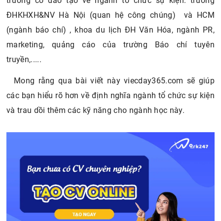
trường có đào tạo về ngành tổ chức sự kiện: trường
ĐHKHXH&NV Hà Nội (quan hệ công chúng) và HCM
(ngành báo chí) , khoa du lịch ĐH Văn Hóa, ngành PR,
marketing, quảng cáo của trường Báo chí tuyên
truyền,.....
Mong rằng qua bài viết này viecday365.com sẽ giúp
các bạn hiểu rõ hơn về định nghĩa ngành tổ chức sự kiện
và trau dồi thêm các kỹ năng cho ngành học này.