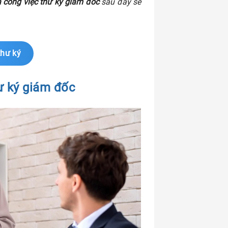
 công việc thư ký giám đốc
sau đây sẽ
thư ký
hư ký giám đốc