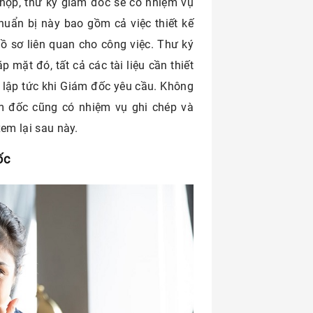
 họp, thư ký giám đốc sẽ có nhiệm vụ
chuẩn bị này bao gồm cả việc thiết kế
hồ sơ liên quan cho công việc. Thư ký
mặt đó, tất cả các tài liệu cần thiết
 lập tức khi Giám đốc yêu cầu. Không
ám đốc cũng có nhiệm vụ ghi chép và
 xem lại sau này.
ốc