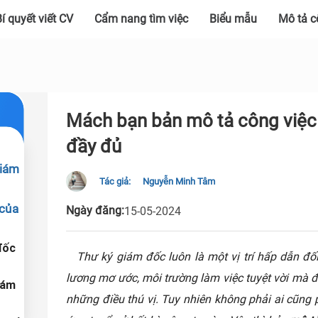
í quyết viết CV
Cẩm nang tìm việc
Biểu mẫu
Mô tả c
Mách bạn bản mô tả công việc 
đầy đủ
giám
Tác giả:
Nguyễn Minh Tâm
 của
Ngày đăng:
15-05-2024
đốc
Thư ký giám đốc luôn là một vị trí hấp dẫn đố
lương mơ ước, môi trường làm việc tuyệt vời mà 
iám
những điều thú vị. Tuy nhiên không phải ai cũng p