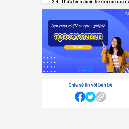
2.4. Thực hiện quan hệ đối nội đối n
công ty
2.5. Hậu cần cho công tác cho Giá
2.6. Biên, phiên dịch riêng cho Giá
3. Tiêu chí khi tuyển dụng vị trí thư k
giám đốc
Chia sẻ tin với bạn bè