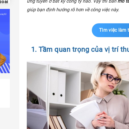
ứng tuyển ở bất kỳ công ty nào. Vậy thì bản
mô tả
goại
giúp bạn định hướng rõ hơn về công việc này.
m đốc
m đốc
Tìm việc làm 
ý
1. Tầm quan trọng của vị trí t