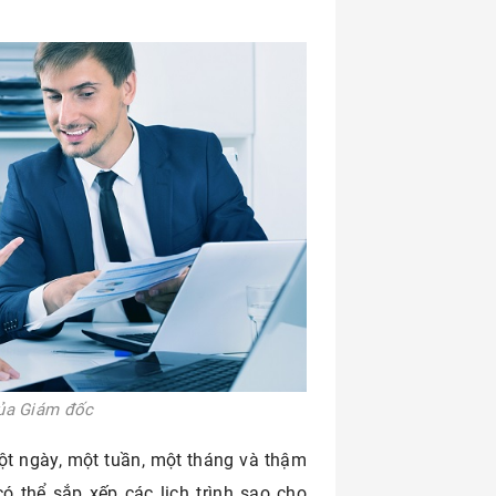
của Giám đốc
ột ngày, một tuần, một tháng và thậm
ó thể sắp xếp các lịch trình sao cho