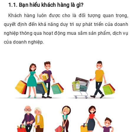
1.1. Bạn hiểu khách hàng là gì?
3.2. Quan điểm hướng về sản phẩm
3.3. Quan điểm hướng trực tiếp vào đối tượng
Khách hàng luôn được cho là đối tượng quan trọng,
người tiêu dùng
quyết định đến khả năng duy trì sự phát triển của doanh
3.4. Quan điểm về đạo đức xã hội
nghiệp thông qua hoạt động mua sắm sản phẩm, dịch vụ
của doanh nghiệp.