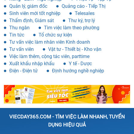
Quản lý, giám đốc
Quảng cáo - Tiếp Thị
Sinh viên mới tốt nghiệp
Telesales
Thẩm định, Giám sát
Thư ký, trợ lý
Thu ngân
Tìm việc làm theo phường
Tin tức
Tổ chức sự kiện
Tư vấn việc làm nhân viên Kinh doanh
Tư vấn viên
Vật tư - Thiết bị - Kho vận
Việc làm thêm, cộng tác viên, parttime
Xuất khẩu nhập khẩu
Y tế - Dược
Điện - Điện tử
Định hướng nghề nghiệp
VIECDAY365.COM - TÌM VIỆC LÀM NHANH, TUYỂN
DỤNG HIỆU QUẢ