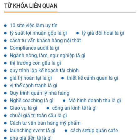
TỪ KHÓA LIÊN QUAN
10 site việc làm uy tín
tỷ suất lợi nhuận gộp là gì
tỷ giá đối hoái là gì
cách tư vấn khách hàng nội thất
Compliance audit là gì
Ngành nông, lâm, ngư nghiệp là gì
thị trường con gấu là gì
quy trình lập kế hoạch tài chính
giá trị hoàn lại là gì
thiết kế cảnh quan là gì
vị thế cạnh tranh là gì
Quy trình quản lý nhà hàng
Nghề coaching là gì
Mô hình doanh thu là gì
Giáo vụ là gì
công an kinh tế là gì
chuỗi giá trị toàn cầu là gì
Cách tư vấn bán hàng mỹ phẩm
launching event là gì
cách setup quán cafe
phá giá tiền tệ là gì