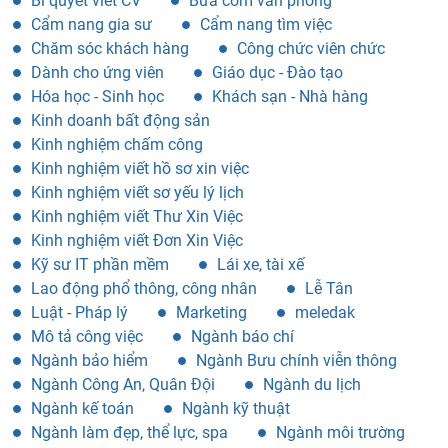
Bí quyết viết CV
Bữa cơm văn phòng
Cẩm nang gia sư
Cẩm nang tìm việc
Chăm sóc khách hàng
Công chức viên chức
Dành cho ứng viên
Giáo dục - Đào tạo
Hóa học - Sinh học
Khách sạn - Nhà hàng
Kinh doanh bất động sản
Kinh nghiệm chấm công
Kinh nghiệm viết hồ sơ xin việc
Kinh nghiệm viết sơ yếu lý lịch
Kinh nghiệm viết Thư Xin Việc
Kinh nghiệm viết Đơn Xin Việc
Kỹ sư IT phần mềm
Lái xe, tài xế
Lao động phổ thông, công nhân
Lễ Tân
Luật - Pháp lý
Marketing
meledak
Mô tả công việc
Ngành báo chí
Ngành bảo hiểm
Ngành Bưu chính viễn thông
Ngành Công An, Quân Đội
Ngành du lịch
Ngành kế toán
Ngành kỹ thuật
Ngành làm đẹp, thể lực, spa
Ngành môi trường