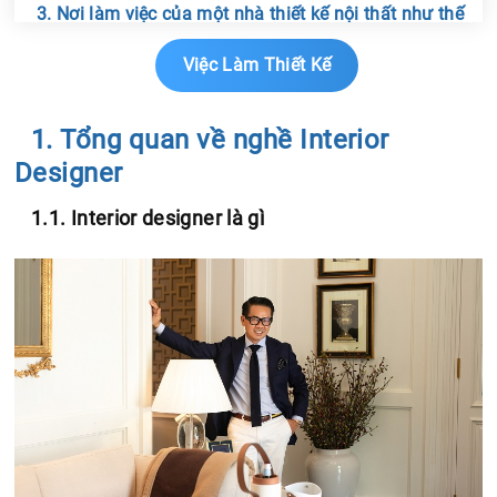
3. Nơi làm việc của một nhà thiết kế nội thất như thế
Chia sẻ tin với bạn bè
nào?
Việc Làm Thiết Kế
4. Sự khác biệt giữa interior designer và interior
decorator
1. Tổng quan về nghề Interior
4.1. Interior designer - nhà thiết kế nội thất
4.2. Interior decorator - Trang trí nội thất
Designer
1.1. Interior designer là gì