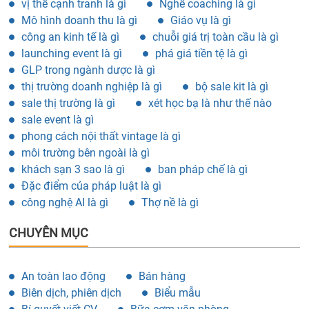
vị thế cạnh tranh là gì
Nghề coaching là gì
Mô hình doanh thu là gì
Giáo vụ là gì
công an kinh tế là gì
chuỗi giá trị toàn cầu là gì
launching event là gì
phá giá tiền tệ là gì
GLP trong ngành dược là gì
thị trường doanh nghiệp là gì
bộ sale kit là gì
sale thị trường là gì
xét học bạ là như thế nào
sale event là gì
phong cách nội thất vintage là gì
môi trường bên ngoài là gì
khách sạn 3 sao là gì
ban pháp chế là gì
Đặc điểm của pháp luật là gì
công nghệ AI là gì
Thợ nề là gì
CHUYÊN MỤC
An toàn lao động
Bán hàng
Biên dịch, phiên dịch
Biểu mẫu