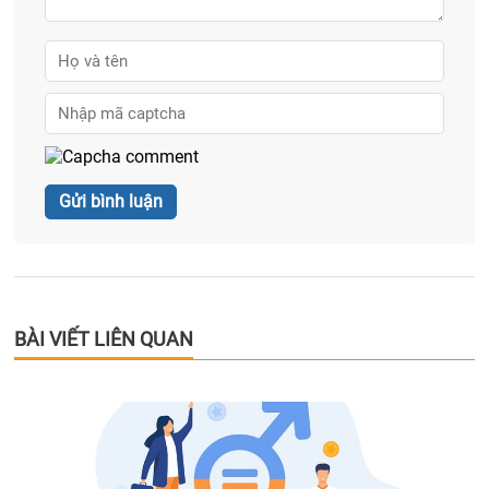
BÀI VIẾT LIÊN QUAN