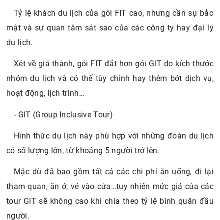
Tỷ lệ khách du lịch của gói FIT cao, nhưng cần sự bảo
mật và sự quan tâm sát sao của các công ty hay đại lý
du lịch.
Xét về giá thành, gói FIT đắt hơn gói GIT do kích thước
nhóm du lịch và có thể tùy chỉnh hay thêm bớt dịch vụ,
hoạt động, lịch trình…
- GIT (Group Inclusive Tour)
Hình thức du lịch này phù hợp với những đoàn du lịch
có số lượng lớn, từ khoảng 5 người trở lên.
Mặc dù đã bao gồm tất cả các chi phí ăn uống, đi lại
tham quan, ăn ở, vé vào cửa…tuy nhiên mức giá của các
tour GIT sẽ không cao khi chia theo tỷ lệ bình quân đầu
người.