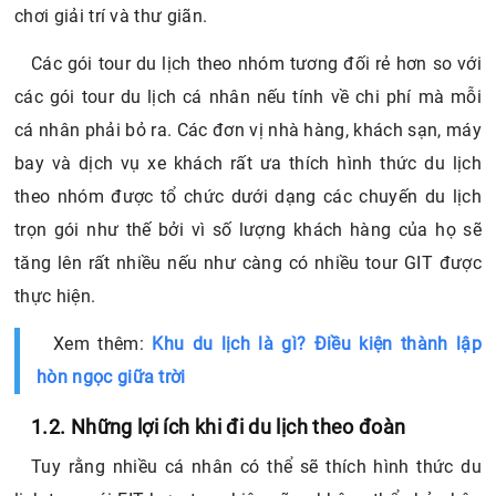
chơi giải trí và thư giãn.
Các gói tour du lịch theo nhóm tương đối rẻ hơn so với
các gói tour du lịch cá nhân nếu tính về chi phí mà mỗi
cá nhân phải bỏ ra. Các đơn vị nhà hàng, khách sạn, máy
bay và dịch vụ xe khách rất ưa thích hình thức du lịch
theo nhóm được tổ chức dưới dạng các chuyến du lịch
trọn gói như thế bởi vì số lượng khách hàng của họ sẽ
tăng lên rất nhiều nếu như càng có nhiều tour GIT được
thực hiện.
Xem thêm:
Khu du lịch là gì? Điều kiện thành lập
hòn ngọc giữa trời
1.2. Những lợi ích khi đi du lịch theo đoàn
Tuy rằng nhiều cá nhân có thể sẽ thích hình thức du