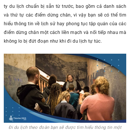
ty du lịch chuẩn bị sẵn từ trước, bao gồm cả danh sách
và thứ tự các điểm dừng chân, vì vậy bạn sẽ có thể tìm
hiểu thông tin về lịch sử hay phong tục tập quán của các
điểm dừng chân một cách liền mạch và nối tiếp nhau mà
không lo bị đứt đoạn như khi đi du lịch tự túc.
Đi du lịch theo đoàn bạn sẽ được tìm hiểu thông tin một