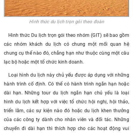
Hình thức du lịch trọn gói theo đoàn
Hình thức Du lịch trọn gói theo nhóm (GIT) sẽ bao gồm
các nhóm khách du lịch có chung một mối quan hệ
chung cụ thể nào đó, chẳng hạn như thuộc cùng một câu
lạc bộ hoặc một tổ chức kinh doanh.
Loại hình du lịch này chủ yếu được áp dụng với những
hành trình cố định. Có thể có hành trình ngắn hạn hoặc
dài hạn. Những tour du lịch ngắn hạn chủ yếu là loại
hình du lịch kết hợp với việc tổ chức hội nghị, hội thảo,
triển lãm, các sự kiện nào đó hoặc du lịch khen thưởng
của các công ty dành cho nhân viên và đối tác. Những
chuyến đi dài hạn thì thích hợp cho các hoạt động vui