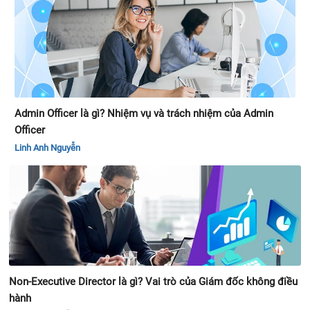
Admin Officer là gì? Nhiệm vụ và trách nhiệm của Admin
Officer
Linh Anh Nguyễn
Non-Executive Director là gì? Vai trò của Giám đốc không điều
hành