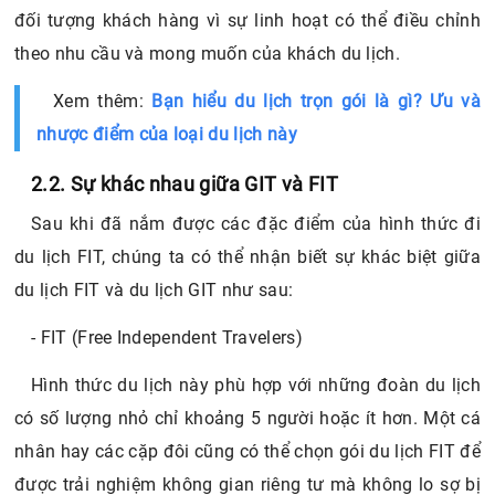
đối tượng khách hàng vì sự linh hoạt có thể điều chỉnh
theo nhu cầu và mong muốn của khách du lịch.
Xem thêm:
Bạn hiểu du lịch trọn gói là gì? Ưu và
nhược điểm của loại du lịch này
2.2. Sự khác nhau giữa GIT và FIT
Sau khi đã nắm được các đặc điểm của hình thức đi
du lịch FIT, chúng ta có thể nhận biết sự khác biệt giữa
du lịch FIT và du lịch GIT như sau:
- FIT (Free Independent Travelers)
Hình thức du lịch này phù hợp với những đoàn du lịch
có số lượng nhỏ chỉ khoảng 5 người hoặc ít hơn. Một cá
nhân hay các cặp đôi cũng có thể chọn gói du lịch FIT để
được trải nghiệm không gian riêng tư mà không lo sợ bị