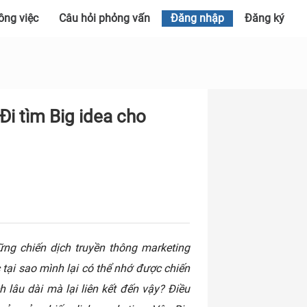
ông việc
Câu hỏi phỏng vấn
Đăng nhập
Đăng ký
 Đi tìm Big idea cho
hững chiến dịch truyền thông marketing
tại sao mình lại có thể nhớ được chiến
h lâu dài mà lại liên kết đến vậy? Điều