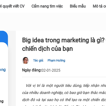
í quyết viết CV
Cẩm nang tìm việc
Biểu mẫu
Mô tả c
Big idea trong marketing là gì?
chiến dịch của bạn
Tác giả:
Phạm Hường
rong
Ngày đăng:
02-01-2025
Với vị trí là một người tiêu dùng, tiếp nhận n
của nhiều doanh nghiệp, có bao giờ bạn thắc mắc 
dịch đó và tại sao họ có thể tạo ra một chiến dịc
ng