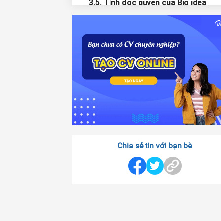
3.5. Tính độc quyền của Big idea
3.6. Truyền tải ý tưởng và khơi gợi 
chuyện cá nhân
4. Các bước để xây dựng một Big id
trong marketing
4.1. Xác định yếu tố quan trọng của
chiến dịch
4.2. Tập trung sâu hơn vào các ý t
và yếu tố sẵn có
4.3. Thử nghiệm ý tưởng
Chia sẻ tin với bạn bè