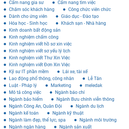
Cẩm nang gia sư
Cẩm nang tìm việc
Chăm sóc khách hàng
Công chức viên chức
Dành cho ứng viên
Giáo dục - Đào tạo
Hóa học - Sinh học
Khách sạn - Nhà hàng
Kinh doanh bất động sản
Kinh nghiệm chấm công
Kinh nghiệm viết hồ sơ xin việc
Kinh nghiệm viết sơ yếu lý lịch
Kinh nghiệm viết Thư Xin Việc
Kinh nghiệm viết Đơn Xin Việc
Kỹ sư IT phần mềm
Lái xe, tài xế
Lao động phổ thông, công nhân
Lễ Tân
Luật - Pháp lý
Marketing
meledak
Mô tả công việc
Ngành báo chí
Ngành bảo hiểm
Ngành Bưu chính viễn thông
Ngành Công An, Quân Đội
Ngành du lịch
Ngành kế toán
Ngành kỹ thuật
Ngành làm đẹp, thể lực, spa
Ngành môi trường
Ngành ngân hàng
Ngành sản xuất