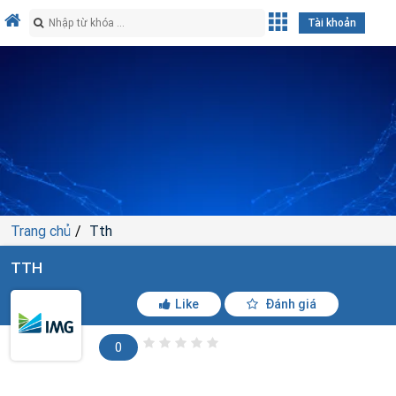
Tài khoản
Trang chủ
Tth
TTH
Like
Đánh giá
0