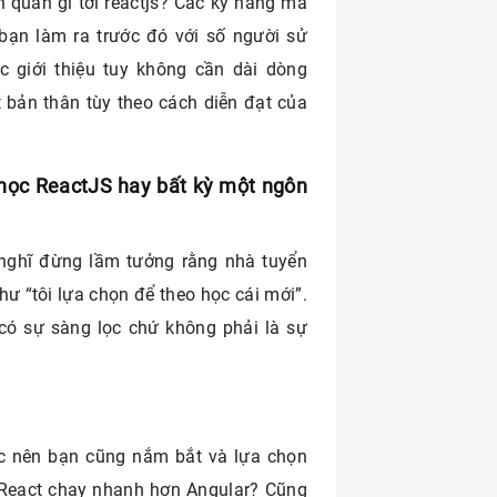
n quan gì tới reactjs? Các kỹ năng mà
ạn làm ra trước đó với số người sử
c giới thiệu tuy không cần dài dòng
 bản thân tùy theo cách diễn đạt của
c học ReactJS hay bất kỳ một ngôn
nghĩ đừng lầm tưởng rằng nhà tuyển
hư “tôi lựa chọn để theo học cái mới”.
 có sự sàng lọc chứ không phải là sự
học nên bạn cũng nắm bắt và lựa chọn
c React chạy nhanh hơn Angular? Cũng