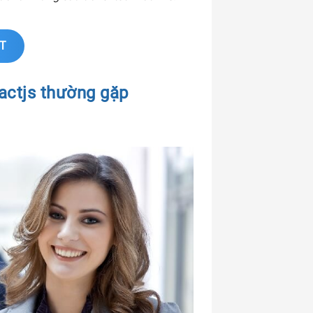
IT
actjs thường gặp