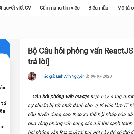
í quyết viết CV
Cẩm nang tìm việc
Biểu mẫu
Mô tả c
Bộ Câu hỏi phỏng vấn ReactJS 
trả lời]
Tác giả: Linh Anh Nguyễn
09-07-2020
bản
Câu hỏi phỏng vấn reactjs
hiện nay đang được 
 tới
sự chuẩn bị tốt nhất dành cho vị trí việc làm IT h
gôn
cầu tuyển dụng cao theo xu thế hội nhập của xã 
qua vòng phỏng vấn cùng các đối thủ cạnh tranh 
Đặc
hỏi phỏng vấn ReactJS tại bài viết này để có thể đ