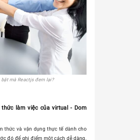
i bật mà Reactjs đem lại?
 thức làm việc của virtual - Dom
ến thức và vận dụng thực tế dành cho
ước đó để ghi điểm một cách dễ dàng.