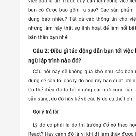
việc bạn là ai? Trước đây bạn làm công việc liê
bạn có được bao gồm ra sao? Các sản phẩm b
dụng bao nhiêu? Tất cả các thông tin cho việ
nhưng làm hãy thật sự linh hoạt để làm nổi bật
bản thân bạn nhé.
Câu 2: Điều gì tác động dẫn bạn tới việ
ngữ lập trình nào đó?
Câu hỏi này sẽ không quá khó như các bạn 
dụng sẽ cần tới các lý do hoa mỹ bao quát lớn n
Có thể điều đó là tốt nhưng cái mới cũng cần
sẵn sàng, do đó hãy kể về các lý do cụ thể hơn.
Gợi ý trả lời:
Lý do có phải là do thị trường đổ xô theo 
React? Hay cạnh đó là vì khi đi làm thấy đượ