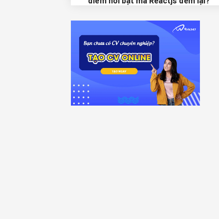
điểm nổi bật mà Reactjs đem lại?
1.4. Câu 4: Reactjs làm việc ra sao v
cách thức làm việc của virtual - Do
trong Reactjs là như thế nào?
1.5. Câu 5: Điều được cho là vấn đề 
nhất khi bạn phải đối mặt trọng dự 
ReactJs cũ đó là gì?
1.6. Câu Bạn biết JSX là gì không?
1.7. Câu Sự khác biệt nổi bật của
Reactjs với React Native là gì?
2. Những Câu hỏi phỏng vấn reactjs
3. Tình huống dành cho bạn - Chủ đ
đặt câu hỏi ngược
4. Bí quyết nhỏ để tạo ra sự thành 
lớn khi phỏng vấn vị trí Reactjs