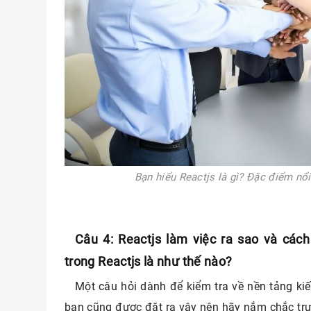
Bạn hiểu Reactjs là gì? Đặc điểm nổ
Câu 4: Reactjs làm việc ra sao và cách
trong Reactjs là như thế nào?
Một câu hỏi dành để kiểm tra về nền tảng ki
bạn cũng được đặt ra vậy nên hãy nắm chắc tr