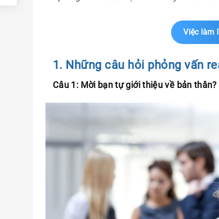
à
m
Việc làm 
lớn
1. Những câu hỏi phỏng vấn re
án
Câu 1: Mời bạn tự giới thiệu về bản thân?
 hay
ộng
công