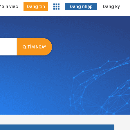
 xin việc
Đăng tin
Đăng nhập
Đăng ký
TÌM NGAY