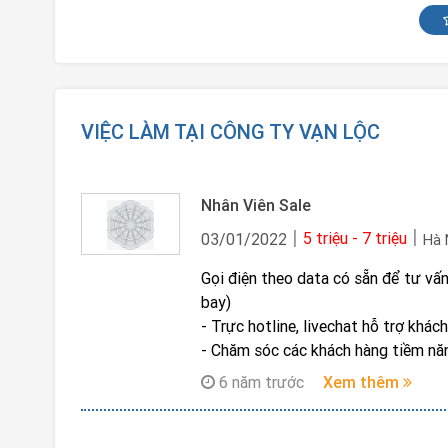
VIỆC LÀM TẠI CÔNG TY VẠN LỘC
Nhân Viên Sale
5 triệu - 7 triệu
03/01/2022
Hà 
Gọi điện theo data có sẵn để tư vấ
bay)
- Trực hotline, livechat hỗ trợ khác
- Nghiên cứu chiến lược bán dịch v
6 năm trước
Xem thêm