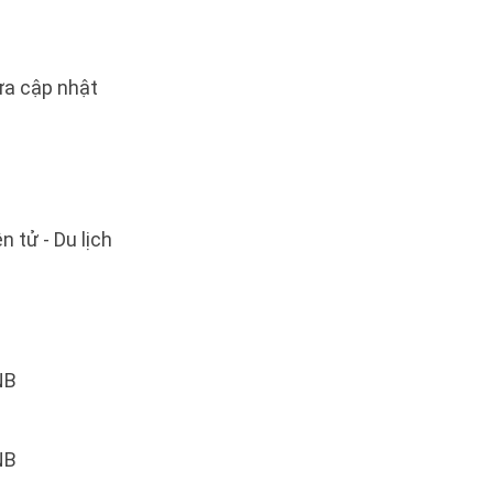
a cập nhật
n tử - Du lịch
NB
NB