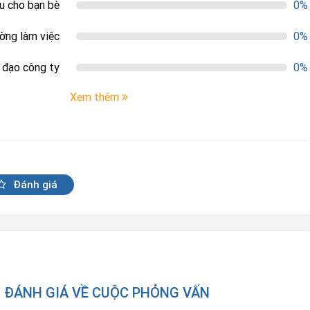
ệu cho bạn bè
0%
ường làm việc
0%
h đạo công ty
0%
Xem thêm
Đánh giá
N ĐÁNH GIÁ VỀ CUỘC PHỎNG VẤN