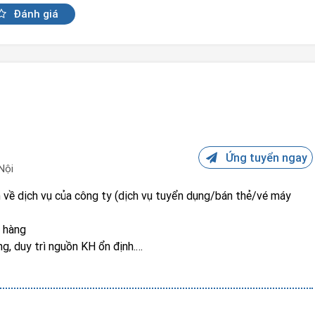
Đánh giá
Ứng tuyển ngay
Nội
n về dịch vụ của công ty (dịch vụ tuyển dụng/bán thẻ/vé máy
h hàng
- Chăm sóc các khách hàng tiềm năng, duy trì nguồn KH ổn định.
ụ/sản phẩm để tăng doanh thu.