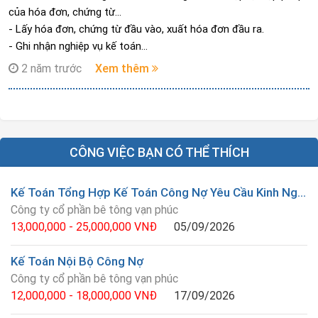
của hóa đơn, chứng từ...
- Lấy hóa đơn, chứng từ đầu vào, xuất hóa đơn đầu ra.
- Ghi nhận nghiệp vụ kế toán
- Theo dõi phát sinh và hạch toán đến Tiền (Tiền mặt, tiền vay,
2 năm trước
Xem thêm
tiền gửi ngân hàng)
- Theo dõi, tập hợp, đối chiếu công nợ với khách hàng và nhà
cung cấp.
-Lập báo cáo thuế/ nộp thuế hàng quý, quyết toán thuế hàng
năm hoặc khai thuế theo từng lần phát sinh (nếu có).
CÔNG VIỆC BẠN CÓ THỂ THÍCH
- Lập được báo cáo tài chính và các báo cáo nội bộ khác theo
yêu cầu của Lãnh đạo.
Kế Toán Tổng Hợp Kế Toán Công Nợ Yêu Cầu Kinh Nghiệm 3 Năm Ở Vạn Phúc Hà Đông
- In ấn, lưu trữ, bảo quản chứng từ, bảo mật số liệu kế toán.
Công ty cổ phần bê tông vạn phúc
- Các công việc khác liên quan theo yêu cầu của cấp trên.
13,000,000 - 25,000,000 VNĐ
05/09/2026
Kế Toán Nội Bộ Công Nợ
Công ty cổ phần bê tông vạn phúc
12,000,000 - 18,000,000 VNĐ
17/09/2026