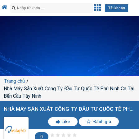
Tài khoản
Trang chủ
Nhà Máy Sản Xuất Công Ty Đầu Tư Quốc Tế Phú Ninh Cn Tại
Bến Cầu Tây Ninh
NHÀ MÁY SẢN XUẤT CÔNG TY ĐẦU TƯ QUỐC TẾ PHÚ NINH CN TẠI BẾN CẦU TÂY NINH
Like
Đánh giá
0