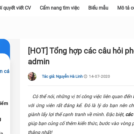
í quyết viết CV
Cẩm nang tìm việc
Biểu mẫu
Mô tả c
[HOT] Tổng hợp các câu hỏi phỏ
admin
in cá
Tác giả: Nguyễn Hà Linh
14-07-2020
Có thể nói, những vị trí công việc liên quan đế
điểm
với ứng viên rất đáng kể. Đó là lý do bạn nên c
giành lấy lợi thế cạnh tranh về mình. Đặc biệt,
các
g
giúp bạn củng cố thêm kiến thức, bước vào vòng p
thắng nhất!