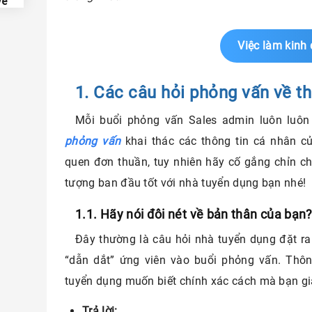
về
u
Việc làm kinh
 lựa
1. Các câu hỏi phỏng vấn về th
iếp
Mỗi buổi phỏng vấn Sales admin luôn lu
phỏng vấn
khai thác các thông tin cá nhân c
áng
quen đơn thuần, tuy nhiên hãy cố gắng chỉn ch
tượng ban đầu tốt với nhà tuyển dụng bạn nhé!
 môn
 công
1.1. Hãy nói đôi nét về bản thân của bạn
Đây thường là câu hỏi nhà tuyển dụng đặt r
bạn?
“dẫn dắt” ứng viên vào buổi phỏng vấn. Thôn
hoàn
tuyển dụng muốn biết chính xác cách mà bạn gia
Trả lời: