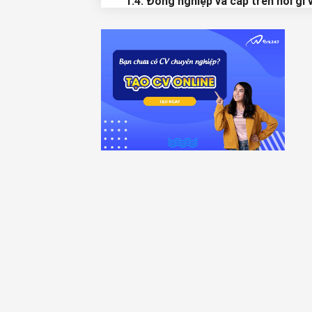
1.4. Đồng nghiệp và cấp trên nói gì 
bạn?
2. Các câu hỏi phỏng vấn về mục tiê
nghề nghiệp
2.1. Giữa sales ngắn hạn và dài hạn,
chọn của bạn là gì? Tại sao?
2.2. Mục tiêu của bạn trong 5 năm t
theo là gì?
2.3. Bạn sẽ dự định làm gì trong th
đầu thử việc?
3. Các câu hỏi phỏng vấn về chuyên
3.1. Hãy kể về lần chốt sales thành
nhất của bạn?
3.2. Thử cầm chiếc bút trên bàn và
thuyết phục tôi mua sản phẩm của 
3.3. Bạn có phải là người luôn luôn 
thành chỉ tiêu công việc?