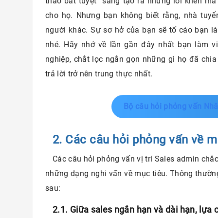
thao bất tuyệt” sáng tạo ra những lời khen m
cho họ. Nhưng bạn không biết rằng, nhà tuyển
người khác. Sự sơ hở của bạn sẽ tố cáo bạn là 
nhé. Hãy nhớ về lần gần đây nhất bạn làm vi
nghiệp, chắt lọc ngắn gọn những gì họ đã chi
trả lời trở nên trung thực nhất.
Bộ câu hỏi phỏng vấn Nhâ
2. Các câu hỏi phỏng vấn về m
Các câu hỏi phỏng vấn vị trí Sales admin chắ
những dạng nghi vấn về mục tiêu. Thông thườn
sau:
2.1. Giữa sales ngắn hạn và dài hạn, lựa 