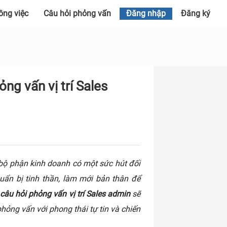
ông việc
Câu hỏi phỏng vấn
Đăng nhập
Đăng ký
ng vấn vị trí Sales
n bộ phận kinh doanh có một sức hút đối
huẩn bị tinh thần, làm mới bản thân để
 câu hỏi phỏng vấn vị trí Sales admin
sẽ
hỏng vấn với phong thái tự tin và chiến