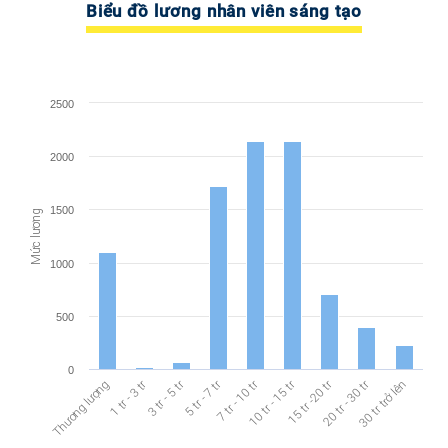
Biểu đồ lương nhân viên sáng tạo
2500
2000
1500
Mức lương
1000
500
0
10 tr - 15 tr
15 tr -20 tr
20 tr - 30 tr
1 tr - 3 tr
3 tr - 5 tr
5 tr - 7 tr
7 tr - 10 tr
30 tr trở lên
Thương lượng