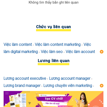
Không tìm thấy bản ghi liên quan
Chức vụ liên quan
Việc làm content
-
Việc làm content marketing
-
Việc
làm digital marketing
-
Việc làm seo
-
Việc làm account
executive
-
Việc làm digital marketing executive
-
Việc
Lương liên quan
làm digital marketing manager
-
Việc làm marketing
-
Việc làm marketing admin
-
Việc làm marketing dược
-
Lương account executive
-
Lương account manager
-
Việc làm marketing executive
-
Việc làm marketing intern
Lương brand manager
-
Lương chuyên viên marketing
-
-
Việc làm chuyên viên seo
-
Việc làm marketing ngân
Lương chuyên viên nội dung
-
Lương chuyên viên quản lý
hàng
-
Việc làm marketing online
-
Việc làm trade
nhãn hàng
-
Lương chuyên viên seo
-
Lương chuyên viên
marketing
-
Việc làm chuyên viên marketing
-
Việc làm