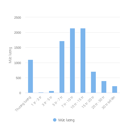
2500
2000
1500
Mức lương
1000
500
0
10 tr - 15 tr
15 tr -20 tr
20 tr - 30 tr
1 tr - 3 tr
3 tr - 5 tr
5 tr - 7 tr
7 tr - 10 tr
30 tr trở lên
Thương lượng
Mức lương