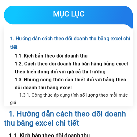
MỤC LỤC
1. Hướng dẫn cách theo dõi doanh thu bằng excel chi
tiết
1.1. Kịch bản theo dõi doanh thu
1.2. Cách theo dõi doanh thu bán hàng bằng excel
theo biến động đối với giá cả thị trường
1.3. Những công thức cần thiết đối với bảng theo
dõi doanh thu bằng excel
1.3.1. Công thức áp dụng tính số lượng theo mỗi mức
giá
1.3.2. Cách tính chi tiết theo dõi doanh thu bán hàng
Chia sẻ tin với bạn bè
1. Hướng dẫn cách theo dõi doanh
bằng excel
thu bằng excel chi tiết
2. Những sheet cần có trong bảng tính toán theo dõi
doanh thu bằng excel
1.1. Kịch bản theo dõi doanh thu