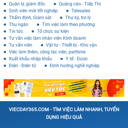
Quản lý, giám đốc
Quảng cáo - Tiếp Thị
Sinh viên mới tốt nghiệp
Telesales
Thẩm định, Giám sát
Thư ký, trợ lý
Thu ngân
Tìm việc làm theo phường
Tin tức
Tổ chức sự kiện
Tư vấn việc làm nhân viên Kinh doanh
Tư vấn viên
Vật tư - Thiết bị - Kho vận
Việc làm thêm, cộng tác viên, parttime
Xuất khẩu nhập khẩu
Y tế - Dược
Điện - Điện tử
Định hướng nghề nghiệp
VIECDAY365.COM - TÌM VIỆC LÀM NHANH, TUYỂN
DỤNG HIỆU QUẢ