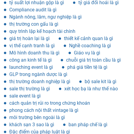
tỷ suất lợi nhuận gộp là gì
tỷ giá đối hoái là gì
Compliance audit là gì
Ngành nông, lâm, ngư nghiệp là gì
thị trường con gấu là gì
quy trình lập kế hoạch tài chính
giá trị hoàn lại là gì
thiết kế cảnh quan là gì
vị thế cạnh tranh là gì
Nghề coaching là gì
Mô hình doanh thu là gì
Giáo vụ là gì
công an kinh tế là gì
chuỗi giá trị toàn cầu là gì
launching event là gì
phá giá tiền tệ là gì
GLP trong ngành dược là gì
thị trường doanh nghiệp là gì
bộ sale kit là gì
sale thị trường là gì
xét học bạ là như thế nào
sale event là gì
cách quản trị rủi ro trong chứng khoán
phong cách nội thất vintage là gì
môi trường bên ngoài là gì
khách sạn 3 sao là gì
ban pháp chế là gì
Đặc điểm của pháp luật là gì