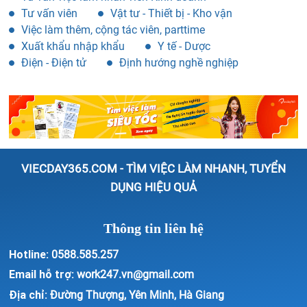
Tư vấn viên
Vật tư - Thiết bị - Kho vận
Việc làm thêm, cộng tác viên, parttime
Xuất khẩu nhập khẩu
Y tế - Dược
Điện - Điện tử
Định hướng nghề nghiệp
VIECDAY365.COM - TÌM VIỆC LÀM NHANH, TUYỂN
DỤNG HIỆU QUẢ
Thông tin liên hệ
Hotline:
0588.585.257
Email hỗ trợ:
work247.vn@gmail.com
Địa chỉ:
Đường Thượng, Yên Minh, Hà Giang