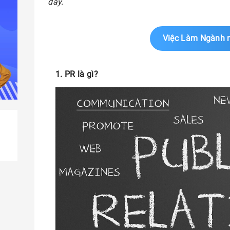
đây.
Việc Làm Ngành 
1. PR là gì?