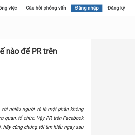
ông việc
Câu hỏi phỏng vấn
Đăng nhập
Đăng ký
ế nào để PR trên
 với nhiều người và là một phần không
cơ quan, tổ chức. Vậy PR trên Facebook
ả, hãy cùng chúng tôi tìm hiểu ngay sau