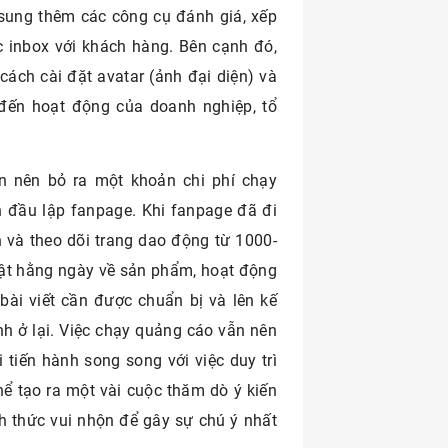
sung thêm các công cụ đánh giá, xếp
ức inbox với khách hàng. Bên cạnh đó,
ách cài đặt avatar (ảnh đại diện) và
 đến hoạt động của doanh nghiệp, tổ
n nên bỏ ra một khoản chi phí chạy
n đầu lập fanpage. Khi fanpage đã đi
 và theo dõi trang dao động từ 1000-
hật hằng ngày về sản phẩm, hoạt động
bài viết cần được chuẩn bị và lên kế
h ở lại. Việc chạy quảng cáo vẫn nên
tiến hành song song với việc duy trì
hể tạo ra một vài cuộc thăm dò ý kiến
 thức vui nhộn để gây sự chú ý nhất