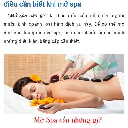
điều cần biết khi mở spa
1.3. Mở spa cần giấy phép nhất định
1.4. Mở spa cần bằng cấp
“
Mở spa cần gì
?” là thắc mắc của rất nhiều người
2. Làm thế nào để quản lý spa tốt khi mới kinh doanh?
muốn kinh doanh loại hình dịch vụ này. Để có thể mở
một cửa hàng dịch vụ spa, bạn cần chuẩn bị cho mình
những điều kiện, bằng cấp cần thiết.