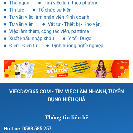
Thu ngân
Tìm việc làm theo phường
Tin tức
Tổ chức sự kiện
Tư vấn việc làm nhân viên Kinh doanh
Tư vấn viên
Vật tư - Thiết bị - Kho vận
Việc làm thêm, cộng tác viên, parttime
Xuất khẩu nhập khẩu
Y tế - Dược
Điện - Điện tử
Định hướng nghề nghiệp
VIECDAY365.COM - TÌM VIỆC LÀM NHANH, TUYỂN
DỤNG HIỆU QUẢ
Thông tin liên hệ
Hotline:
0588.585.257