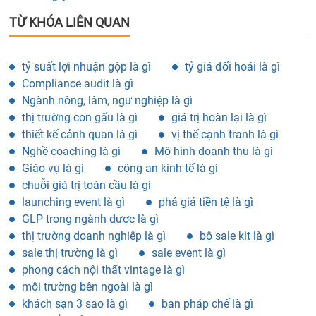
TỪ KHÓA LIÊN QUAN
tỷ suất lợi nhuận gộp là gì
tỷ giá đối hoái là gì
Compliance audit là gì
Ngành nông, lâm, ngư nghiệp là gì
thị trường con gấu là gì
giá trị hoàn lại là gì
thiết kế cảnh quan là gì
vị thế cạnh tranh là gì
Nghề coaching là gì
Mô hình doanh thu là gì
Giáo vụ là gì
công an kinh tế là gì
chuỗi giá trị toàn cầu là gì
launching event là gì
phá giá tiền tệ là gì
GLP trong ngành dược là gì
thị trường doanh nghiệp là gì
bộ sale kit là gì
sale thị trường là gì
sale event là gì
phong cách nội thất vintage là gì
môi trường bên ngoài là gì
khách sạn 3 sao là gì
ban pháp chế là gì