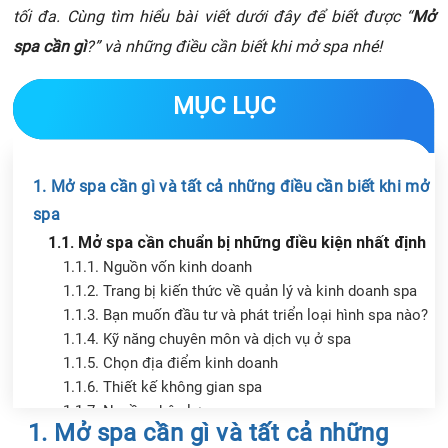
tối đa. Cùng tìm hiểu bài viết dưới đây để biết được “
Mở
spa cần gì
?” và những điều cần biết khi mở spa nhé!
MỤC LỤC
1. Mở spa cần gì và tất cả những điều cần biết khi mở
spa
1.1. Mở spa cần chuẩn bị những điều kiện nhất định
1.1.1. Nguồn vốn kinh doanh
1.1.2. Trang bị kiến thức về quản lý và kinh doanh spa
1.1.3. Bạn muốn đầu tư và phát triển loại hình spa nào?
1.1.4. Kỹ năng chuyên môn và dịch vụ ở spa
1.1.5. Chọn địa điểm kinh doanh
1.1.6. Thiết kế không gian spa
1.1.7. Nguồn nhân lực
Chia sẻ tin với bạn bè
1. Mở spa cần gì và tất cả những
1.2. Mở spa cần chuẩn bị những điều cơ bản