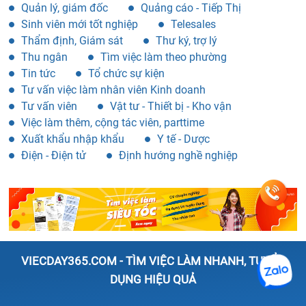
Quản lý, giám đốc
Quảng cáo - Tiếp Thị
Sinh viên mới tốt nghiệp
Telesales
Thẩm định, Giám sát
Thư ký, trợ lý
Thu ngân
Tìm việc làm theo phường
Tin tức
Tổ chức sự kiện
Tư vấn việc làm nhân viên Kinh doanh
Tư vấn viên
Vật tư - Thiết bị - Kho vận
Việc làm thêm, cộng tác viên, parttime
Xuất khẩu nhập khẩu
Y tế - Dược
Điện - Điện tử
Định hướng nghề nghiệp
VIECDAY365.COM - TÌM VIỆC LÀM NHANH, TUYỂN
DỤNG HIỆU QUẢ