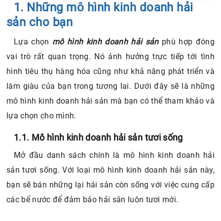
Chia sẻ tin với bạn bè
1. Những mô hình kinh doanh hải
1.2.4. Chi phí để kinh doanh
1.3. Mô hình kinh doanh hải sản khô
sản cho bạn
1.3.1. Tiềm năng kinh doanh của mô hình
Lựa chọn
mô hình kinh doanh hải sản
phù hợp đóng
1.3.2. Cơ hội phát triển của mô hình
1.3.3. Khó khăn, thách thức của mô hình
vai trò rất quan trọng. Nó ảnh hưởng trực tiếp tới tình
1.3.4. Chi phí kinh doanh
hình tiêu thụ hàng hóa cũng như khả năng phát triển và
1.4. Mô hình kinh doanh hải sản online
làm giàu của bạn trong tương lai. Dưới đây sẽ là những
2. Bí mật để mô hình kinh doanh hải sản của bạn hiệu
mô hình kinh doanh hải sản mà bạn có thể tham khảo và
quả hơn
lựa chọn cho mình.
1.1. Mô hình kinh doanh hải sản tươi sống
Mở đầu danh sách chính là mô hình kinh doanh hải
sản tươi sống. Với loại mô hình kinh doanh hải sản này,
bạn sẽ bán những lại hải sản còn sống với việc cung cấp
các bể nước để đảm bảo hải sản luôn tươi mới.