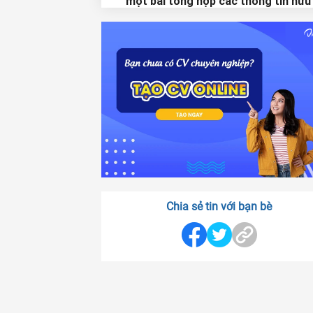
một bài tổng hợp các thông tin hữu
đến khách hàng
1.4. Bài viết chia sẻ kinh nghiệm du l
nơi khách sạn bạn hoạt động
1.5. Bài viết chia sẻ những địa điểm
chơi giá rẻ
1.6. Bài viết về khách sạn của bạn
2. Xu hướng viết bài quảng cáo khá
sạn gần đây và những lưu ý
2.1. Những xu hướng
2.1.1. Xác định đối tượng khách hàng
khách sạn nhắm đến
Chia sẻ tin với bạn bè
2.1.2. Tối ưu hoá nội dung cho SEO
2.1.3. Yếu tố địa phương luôn được đặ
hàng đầu
2.1.4. Sử dụng các hình cách chất lượ
cao trong bài viết quảng cáo khách sạn
2.1.5. Tận dụng mạng xã hội để phát t