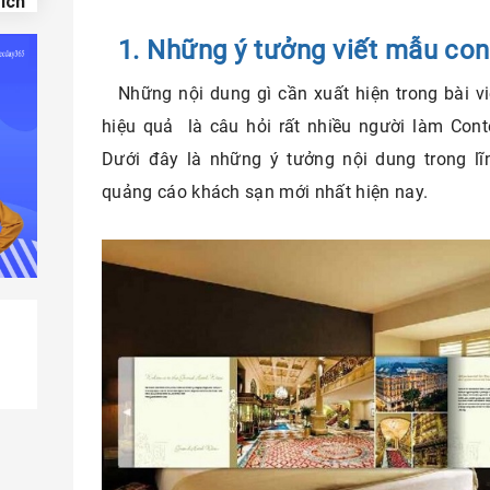
 ích
1. Những ý tưởng viết mẫu co
ịch
Những nội dung gì cần xuất hiện trong bài 
 ăn
hiệu quả là câu hỏi rất nhiều người làm Cont
Dưới đây là những ý tưởng nội dung trong lĩn
quảng cáo khách sạn mới nhất hiện nay.
ch
t lên
ng
riển