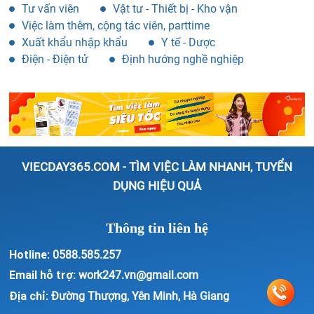
Tư vấn viên
Vật tư - Thiết bị - Kho vận
Việc làm thêm, cộng tác viên, parttime
Xuất khẩu nhập khẩu
Y tế - Dược
Điện - Điện tử
Định hướng nghề nghiệp
VIECDAY365.COM - TÌM VIỆC LÀM NHANH, TUYỂN
DỤNG HIỆU QUẢ
Thông tin liên hệ
Hotline:
0588.585.257
Email hỗ trợ:
work247.vn@gmail.com
Địa chỉ:
Đường Thượng, Yên Minh, Hà Giang