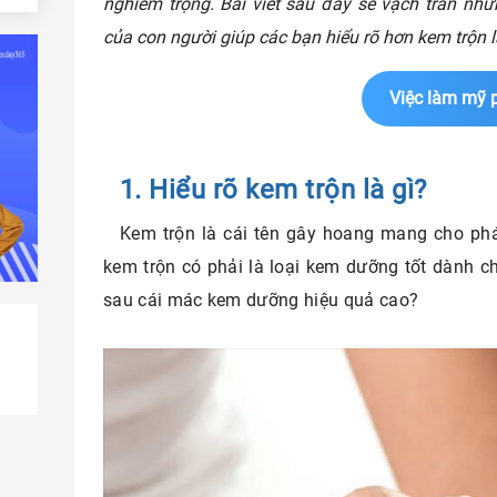
nghiêm trọng. Bài viết sau đây sẽ vạch trần nhữ
n
của con người giúp các bạn hiểu rõ hơn kem trộn là
kem
Việc làm mỹ
1. Hiểu rõ kem trộn là gì?
Kem trộn là cái tên gây hoang mang cho phái 
kem trộn có phải là loại kem dưỡng tốt dành c
sau cái mác kem dưỡng hiệu quả cao?