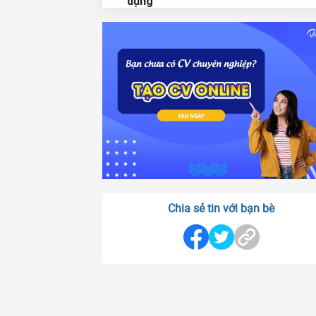
dụng
3. Tiết lộ những tác hại của kem trộ
4. Giải pháp khắc phục khi lỡ dùng 
trộn
Chia sẻ tin với bạn bè