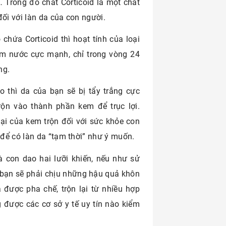
d… Trong đó chất Corticoid là một chất
ối với làn da của con người.
hứa Corticoid thì hoạt tính của loại
ậm nước cực mạnh, chỉ trong vòng 24
óng.
 thì da của bạn sẽ bị tẩy trắng cực
rộn vào thành phần kem để trục lợi.
hại của kem trộn đối với sức khỏe con
để có làn da “tạm thời” như ý muốn.
à con dao hai lưỡi khiến, nếu như sử
 bạn sẽ phải chịu những hậu quả khôn
 được pha chế, trộn lại từ nhiều hợp
được các cơ sở y tế uy tín nào kiểm