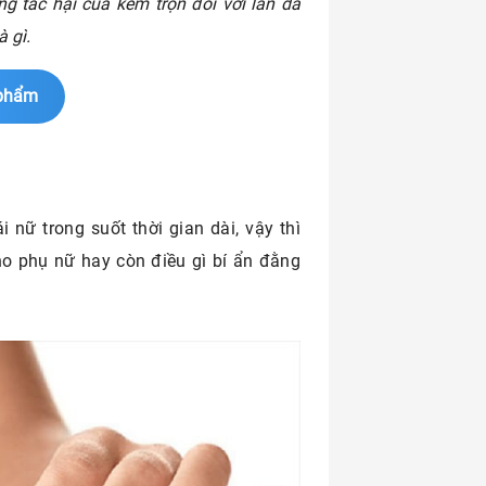
ng tác hại của kem trộn đối với làn da
 gì.
 phẩm
nữ trong suốt thời gian dài, vậy thì
ho phụ nữ hay còn điều gì bí ẩn đằng