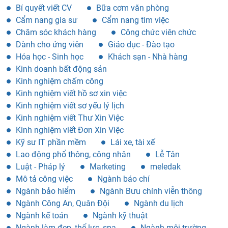
Bí quyết viết CV
Bữa cơm văn phòng
Cẩm nang gia sư
Cẩm nang tìm việc
Chăm sóc khách hàng
Công chức viên chức
Dành cho ứng viên
Giáo dục - Đào tạo
Hóa học - Sinh học
Khách sạn - Nhà hàng
Kinh doanh bất động sản
Kinh nghiệm chấm công
Kinh nghiệm viết hồ sơ xin việc
Kinh nghiệm viết sơ yếu lý lịch
Kinh nghiệm viết Thư Xin Việc
Kinh nghiệm viết Đơn Xin Việc
Kỹ sư IT phần mềm
Lái xe, tài xế
Lao động phổ thông, công nhân
Lễ Tân
Luật - Pháp lý
Marketing
meledak
Mô tả công việc
Ngành báo chí
Ngành bảo hiểm
Ngành Bưu chính viễn thông
Ngành Công An, Quân Đội
Ngành du lịch
Ngành kế toán
Ngành kỹ thuật
Ngành làm đẹp, thể lực, spa
Ngành môi trường