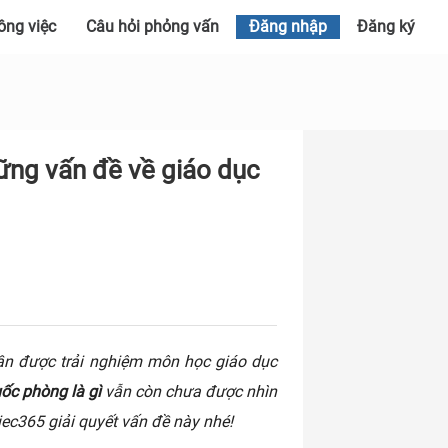
ông việc
Câu hỏi phỏng vấn
Đăng nhập
Đăng ký
ững vấn đề về giáo dục
 lần được trải nghiệm môn học giáo dục
ốc phòng là gì
vẫn còn chưa được nhìn
iec365 giải quyết vấn đề này nhé!