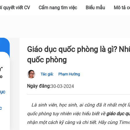
í quyết viết CV
Cẩm nang tìm việc
Biểu mẫu
Mô tả c
Giáo dục quốc phòng là gì? Nh
quốc phòng
g”
Tác giả:
Phạm Hường
ao
Ngày đăng:
30-03-2024
dục
Là sinh viên, học sinh, ai cũng đã ít nhất một
c
quốc phòng tuy nhiên việc hiểu biết về
giáo dục qu
nhận một cách kỹ càng và chi tiết. Hãy cùng Timv