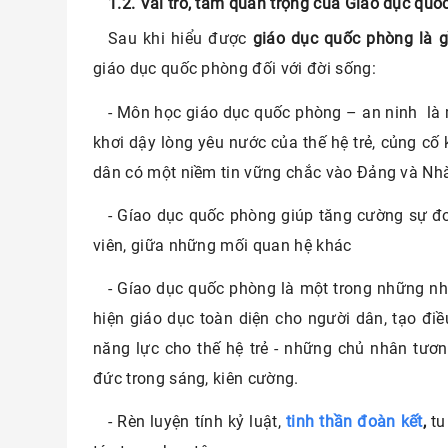
1.2. Vai trò, tầm quan trọng của Gíao dục qu
Sau khi hiểu được
giáo dục quốc phòng là g
giáo dục quốc phòng đối với đời sống:
- Môn học giáo dục quốc phòng – an ninh là m
khơi dậy lòng yêu nước của thế hệ trẻ, củng cố 
dân có một niềm tin vững chắc vào Đảng và Nh
- Gíao dục quốc phòng giúp tăng cường sự đo
viên, giữa những mối quan hệ khác
- Gíao dục quốc phòng là một trong những n
hiện giáo dục toàn diện cho người dân, tạo điề
năng lực cho thế hệ trẻ - những chủ nhân tươn
đức trong sáng, kiên cường.
- Rèn luyện tính kỷ luật,
tinh thần đoàn kết
,
tu