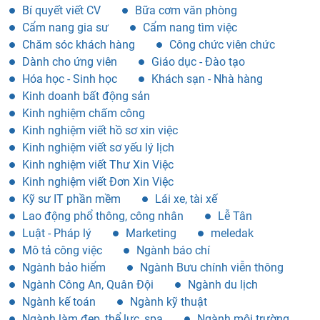
Bí quyết viết CV
Bữa cơm văn phòng
Cẩm nang gia sư
Cẩm nang tìm việc
Chăm sóc khách hàng
Công chức viên chức
Dành cho ứng viên
Giáo dục - Đào tạo
Hóa học - Sinh học
Khách sạn - Nhà hàng
Kinh doanh bất động sản
Kinh nghiệm chấm công
Kinh nghiệm viết hồ sơ xin việc
Kinh nghiệm viết sơ yếu lý lịch
Kinh nghiệm viết Thư Xin Việc
Kinh nghiệm viết Đơn Xin Việc
Kỹ sư IT phần mềm
Lái xe, tài xế
Lao động phổ thông, công nhân
Lễ Tân
Luật - Pháp lý
Marketing
meledak
Mô tả công việc
Ngành báo chí
Ngành bảo hiểm
Ngành Bưu chính viễn thông
Ngành Công An, Quân Đội
Ngành du lịch
Ngành kế toán
Ngành kỹ thuật
Ngành làm đẹp, thể lực, spa
Ngành môi trường