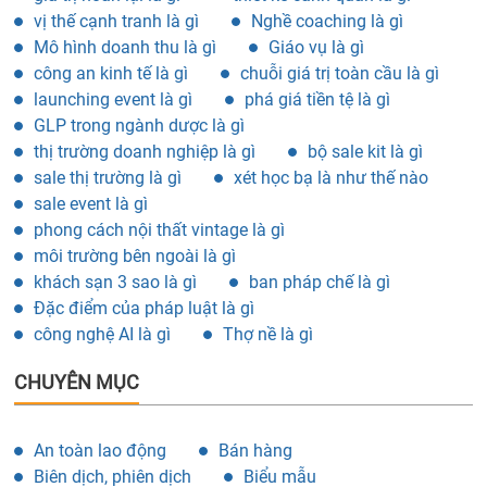
vị thế cạnh tranh là gì
Nghề coaching là gì
Mô hình doanh thu là gì
Giáo vụ là gì
công an kinh tế là gì
chuỗi giá trị toàn cầu là gì
launching event là gì
phá giá tiền tệ là gì
GLP trong ngành dược là gì
thị trường doanh nghiệp là gì
bộ sale kit là gì
sale thị trường là gì
xét học bạ là như thế nào
sale event là gì
phong cách nội thất vintage là gì
môi trường bên ngoài là gì
khách sạn 3 sao là gì
ban pháp chế là gì
Đặc điểm của pháp luật là gì
công nghệ AI là gì
Thợ nề là gì
CHUYÊN MỤC
An toàn lao động
Bán hàng
Biên dịch, phiên dịch
Biểu mẫu