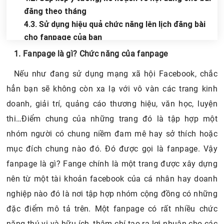
đăng theo tháng
4.3. Sử dụng hiệu quả chức năng lên lịch đăng bài
cho fanpage của bạn
Chia sẻ tin với bạn bè
4.4. Xây dựng nội dung định kỳ
1. Fanpage là gì? Chức năng của fanpage
4.5. Phát triển nội dung theo từng chủ đề
Nếu như đang sử dụng mạng xã hội Facebook, chắc
4.6. Khách hàng quan tâm đến cả hình ảnh
hẳn bạn sẽ không còn xa lạ với vô vàn các trang kinh
4.7. Duy trì sự tương tác
4.8. Phân tích và tối ưu hóa nội dung
doanh, giải trí, quảng cáo thương hiệu, văn học, luyện
thi…Điểm chung của những trang đó là tập hợp một
nhóm người có chung niềm đam mê hay sở thích hoặc
mục đích chung nào đó. Đó được gọi là fanpage. Vậy
fanpage là gì? Fange chính là một trang được xây dựng
nên từ một tài khoản facebook của cá nhân hay doanh
nghiệp nào đó là nơi tập hợp nhóm cộng đồng có những
đặc điểm mô tả trên. Một fanpage có rất nhiều chức
năng thú vị và hữu ích, thậm chí tạo ra lợi nhuận cho các