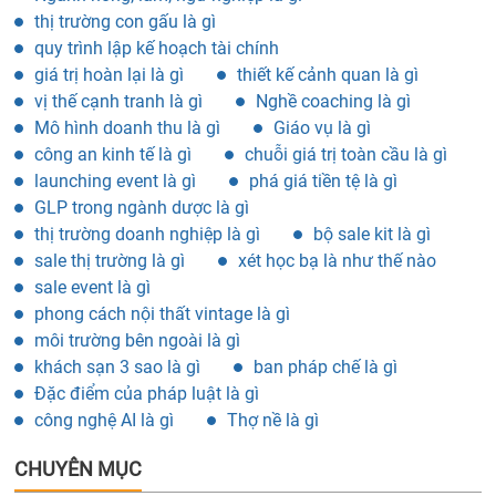
thị trường con gấu là gì
quy trình lập kế hoạch tài chính
giá trị hoàn lại là gì
thiết kế cảnh quan là gì
vị thế cạnh tranh là gì
Nghề coaching là gì
Mô hình doanh thu là gì
Giáo vụ là gì
công an kinh tế là gì
chuỗi giá trị toàn cầu là gì
launching event là gì
phá giá tiền tệ là gì
GLP trong ngành dược là gì
thị trường doanh nghiệp là gì
bộ sale kit là gì
sale thị trường là gì
xét học bạ là như thế nào
sale event là gì
phong cách nội thất vintage là gì
môi trường bên ngoài là gì
khách sạn 3 sao là gì
ban pháp chế là gì
Đặc điểm của pháp luật là gì
công nghệ AI là gì
Thợ nề là gì
CHUYÊN MỤC