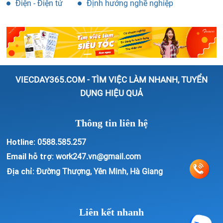
Điện - Điện tử
Định hướng nghề nghiệp
VIECDAY365.COM - TÌM VIỆC LÀM NHANH, TUYỂN
DỤNG HIỆU QUẢ
Thông tin liên hệ
Hotline:
0588.585.257
Email hỗ trợ:
work247.vn@gmail.com
Địa chỉ:
Đường Thượng, Yên Minh, Hà Giang
Liên kết nhanh