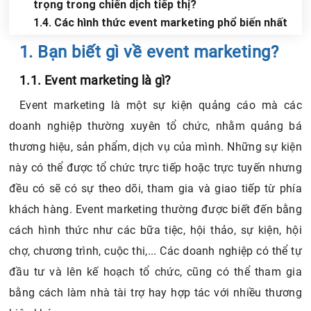
trọng trong chiến dịch tiếp thị?
1.4. Các hình thức event marketing phổ biến nhất
hiện nay
Chia sẻ tin với bạn bè
1. Bạn biết gì về event marketing?
1.4.1. Event khách hàng
1.4.2. Event doanh nghiệp
1.1. Event marketing là gì?
1.4.3. Event phi lợi nhuận
Event marketing là một sự kiện quảng cáo mà các
2. Làm sao để tổ chức event marketing thành công?
doanh nghiệp thường xuyên tổ chức, nhằm quảng bá
2.1. Xác định mục tiêu
2.2. Tạo thông điệp ý nghĩa
thương hiệu, sản phẩm, dịch vụ của mình. Những sự kiện
2.3. Lập kế hoạch
này có thể được tổ chức trực tiếp hoặc trực tuyến nhưng
2.4. Áp dụng công nghệ
đều có sẽ có sự theo dõi, tham gia và giao tiếp từ phía
2.5. Khảo sát và thu thập đánh giá
khách hàng. Event marketing thường được biết đến bằng
cách hình thức như các bữa tiệc, hội thảo, sự kiện, hội
chợ, chương trình, cuộc thi,... Các doanh nghiệp có thể tự
đầu tư và lên kế hoạch tổ chức, cũng có thể tham gia
bằng cách làm nhà tài trợ hay hợp tác với nhiều thương