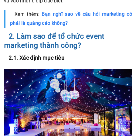
và vào những dịp đặc biệt.
Xem thêm:
Bạn nghĩ sao về câu hỏi marketing có
phải là quảng cáo không?
2. Làm sao để tổ chức event
marketing thành công?
2.1. Xác định mục tiêu