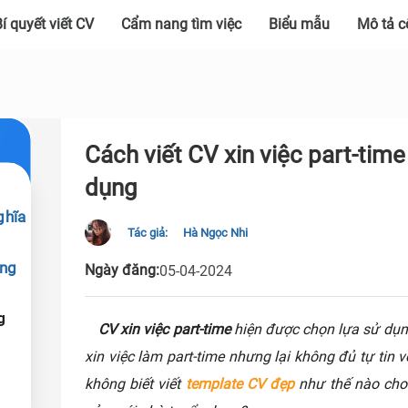
í quyết viết CV
Cẩm nang tìm việc
Biểu mẫu
Mô tả c
Cách viết CV xin việc part-time
dụng
ghĩa
Tác giả:
Hà Ngọc Nhi
úng
Ngày đăng:
05-04-2024
g
CV xin việc part-time
hiện được chọn lựa sử dụng
xin việc làm part-time nhưng lại không đủ tự tin
không biết viết
template CV đẹp
như thế nào cho