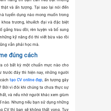
hật và ấn tượng. Tại sao lại nói đến
 nhà tuyển dụng nào mong muốn trong
 khoa trương, khuếch đại và đặc biệt
cố gắng trau dồi, rèn luyện và bổ sung
những kỹ năng đó thì viết bừa vào rồi
cũng vẫn phải học mà.
time đúng cách
chưa có bất kỳ một chuẩn mực nào cho
ư trước đây thì hiện nay, những người
 cách
tạo CV online đẹp
,
ấn tượng gây
 Bởi vì đôi khi chúng ta chưa thực sự
nhất, và nếu nhờ người khác xem giùm
thế nào. Nhưng nếu bạn sử dụng những
g CV thì bạn sẽ không thất vọng. Tuy