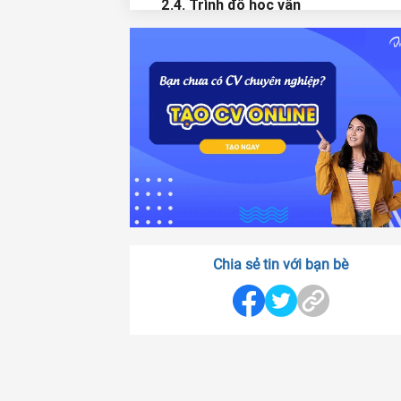
2.4. Trình độ học vấn
2.5. Kinh nghiệm làm việc
2.6. Hoạt động ngoại khóa
2.7. Kỹ năng làm việc
2.8. Sở thích
2.9. Thông tin tham khảo
3. Lưu ý để có một CV xin việc part-
tạo ấn tượng sâu sắc với nhà tuyển
3.1. Về form
3.2. Về nội dung
Chia sẻ tin với bạn bè