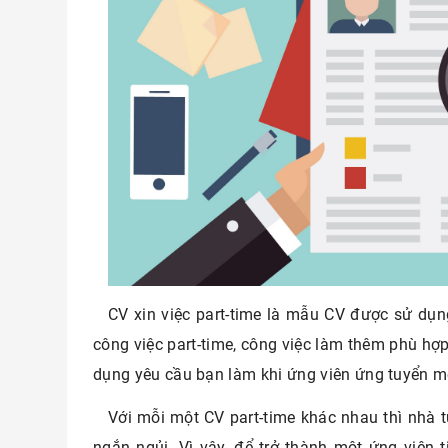
CV xin việc part-time là mẫu CV được sử dụ
công việc part-time, công việc làm thêm phù h
dụng yêu cầu bạn làm khi ứng viên ứng tuyển một
Với mỗi một CV part-time khác nhau thì nhà t
ngắn ngủi. Vì vậy, để trở thành một ứng viên