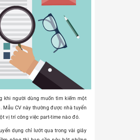
ng khi người dùng muốn tìm kiếm một
ợp. Mẫu CV này thường được nhà tuyển
 vị trí công việc part-time nào đó.
uyển dụng chỉ lướt qua trong vài giây
 tiềm năng thì bạn cần nêu bật những