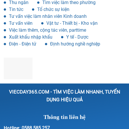
Thu ngân
Tìm việc làm theo phường
Tin tức
Tổ chức sự kiện
Tư vấn việc làm nhân viên Kinh doanh
Tư vấn viên
Vật tư - Thiết bị - Kho vận
Việc làm thêm, cộng tác viên, parttime
Xuất khẩu nhập khẩu
Y tế - Dược
Điện - Điện tử
Định hướng nghề nghiệp
VIECDAY365.COM - TÌM VIỆC LÀM NHANH, TUYỂN
DỤNG HIỆU QUẢ
Thông tin liên hệ
Hotline:
0588.585.257