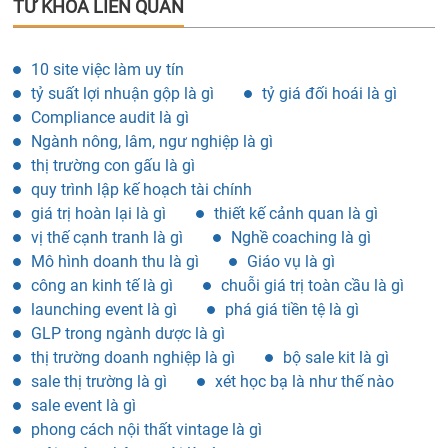
TỪ KHÓA LIÊN QUAN
10 site việc làm uy tín
tỷ suất lợi nhuận gộp là gì
tỷ giá đối hoái là gì
Compliance audit là gì
Ngành nông, lâm, ngư nghiệp là gì
thị trường con gấu là gì
quy trình lập kế hoạch tài chính
giá trị hoàn lại là gì
thiết kế cảnh quan là gì
vị thế cạnh tranh là gì
Nghề coaching là gì
Mô hình doanh thu là gì
Giáo vụ là gì
công an kinh tế là gì
chuỗi giá trị toàn cầu là gì
launching event là gì
phá giá tiền tệ là gì
GLP trong ngành dược là gì
thị trường doanh nghiệp là gì
bộ sale kit là gì
sale thị trường là gì
xét học bạ là như thế nào
sale event là gì
phong cách nội thất vintage là gì