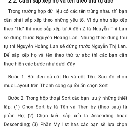
2.2. Cách sắp xếp họ và tên theo thứ tự abc
Trong trường hợp dữ liệu có các tên trùng nhau thì bạn
cần phải sắp xếp theo những yếu tố. Ví dụ như sắp xếp
theo “Họ” thì mục sắp xếp từ A đến Z là Nguyễn Thị Lan
sẽ đứng trước Nguyễn Hoàng Lan. Nhưng theo đúng thứ
tự thì Nguyễn Hoàng Lan sẽ đứng trước Nguyễn Thị Lan.
Để sắp xếp họ và tên theo thứ tự abc thì các bạn cần
thực hiện các bước như dưới đây
Bước 1: Bôi đen cả cột Họ và cột Tên. Sau đó chọn
mục Layout trên Thanh công cụ rồi ấn chọn Sort
Bước 2: Trong hộp thoại Sort các bạn lưu ý những thiết
lập: (1) Chọn Sort by là Tên và Then by (theo sau) là
phần Họ; (2) Chọn kiểu sắp xếp là Ascending hoặc
Descending; (3) Phần My list has các bạn sẽ lựa chọn