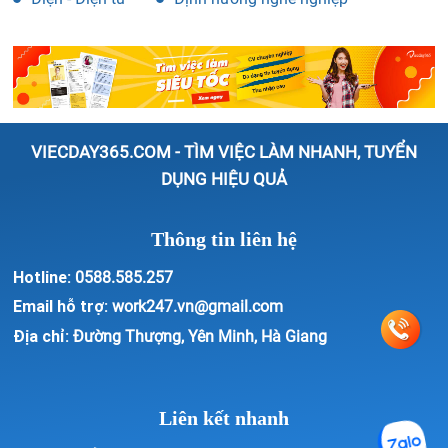
VIECDAY365.COM - TÌM VIỆC LÀM NHANH, TUYỂN
DỤNG HIỆU QUẢ
Thông tin liên hệ
Hotline:
0588.585.257
Email hỗ trợ:
work247.vn@gmail.com
Địa chỉ:
Đường Thượng, Yên Minh, Hà Giang
Liên kết nhanh