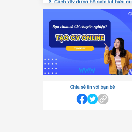
3. Cách xây dựng bộ sale kit hiệu qu
trong lĩnh vực kinh doanh
4. Tìm kiếm cơ hội việc làm nhân viê
kinh doanh với viecday365
Chia sẻ tin với bạn bè