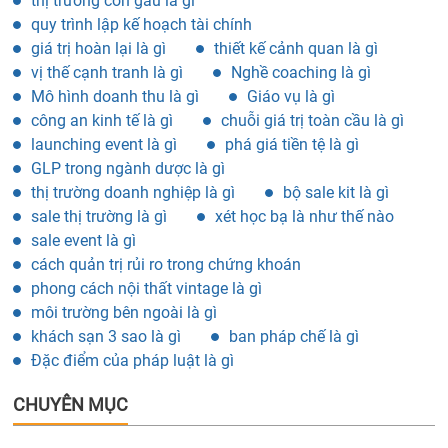
thị trường con gấu là gì
quy trình lập kế hoạch tài chính
giá trị hoàn lại là gì
thiết kế cảnh quan là gì
vị thế cạnh tranh là gì
Nghề coaching là gì
Mô hình doanh thu là gì
Giáo vụ là gì
công an kinh tế là gì
chuỗi giá trị toàn cầu là gì
launching event là gì
phá giá tiền tệ là gì
GLP trong ngành dược là gì
thị trường doanh nghiệp là gì
bộ sale kit là gì
sale thị trường là gì
xét học bạ là như thế nào
sale event là gì
cách quản trị rủi ro trong chứng khoán
phong cách nội thất vintage là gì
môi trường bên ngoài là gì
khách sạn 3 sao là gì
ban pháp chế là gì
Đặc điểm của pháp luật là gì
CHUYÊN MỤC