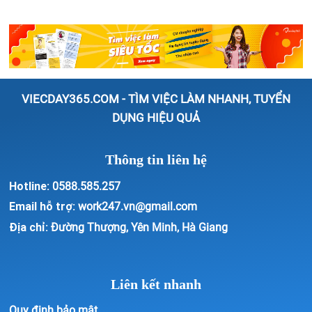
VIECDAY365.COM - TÌM VIỆC LÀM NHANH, TUYỂN
DỤNG HIỆU QUẢ
Thông tin liên hệ
Hotline:
0588.585.257
Email hỗ trợ:
work247.vn@gmail.com
Địa chỉ:
Đường Thượng, Yên Minh, Hà Giang
Liên kết nhanh
Quy định bảo mật