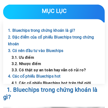
MỤC LỤC
1. Bluechips trong chứng khoán là gì?
2. Đặc điểm của cổ phiếu Bluechips trong chứng
khoán
3. Có nên đầu tư vào Bluechips
3.1. Ưu điểm
3.2. Nhược điểm
3.3. Có thật sự an toàn hay vẫn có rủi ro?
4. Các cổ phiếu Bluechips hot
4.1. Các cổ phiếu Bluechips hot trên thế giới
Chia sẻ tin với bạn bè
1. Bluechips trong chứng khoán là
4.2. Các cổ phiếu Bluechips hot ở Việt Nam
gì?