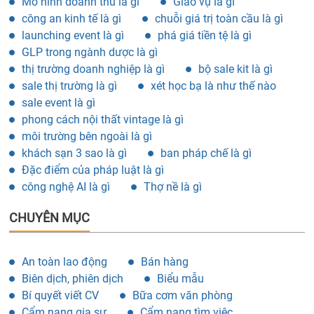
Mô hình doanh thu là gì
Giáo vụ là gì
công an kinh tế là gì
chuỗi giá trị toàn cầu là gì
launching event là gì
phá giá tiền tệ là gì
GLP trong ngành dược là gì
thị trường doanh nghiệp là gì
bộ sale kit là gì
sale thị trường là gì
xét học bạ là như thế nào
sale event là gì
phong cách nội thất vintage là gì
môi trường bên ngoài là gì
khách sạn 3 sao là gì
ban pháp chế là gì
Đặc điểm của pháp luật là gì
công nghệ AI là gì
Thợ nề là gì
CHUYÊN MỤC
An toàn lao động
Bán hàng
Biên dịch, phiên dịch
Biểu mẫu
Bí quyết viết CV
Bữa cơm văn phòng
Cẩm nang gia sư
Cẩm nang tìm việc