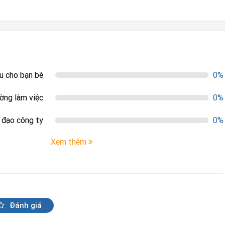
ệu cho bạn bè
0%
ường làm việc
0%
h đạo công ty
0%
Xem thêm
Đánh giá