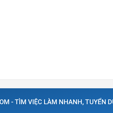
OM - TÌM VIỆC LÀM NHANH, TUYỂN 