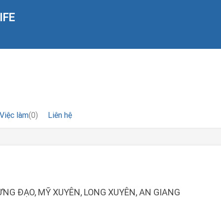
IFE
Việc làm
(0)
Liên hệ
NG ĐẠO, MỸ XUYÊN, LONG XUYÊN, AN GIANG