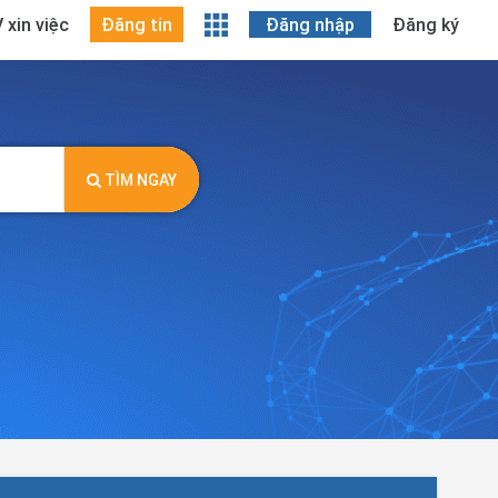
 xin việc
Đăng tin
Đăng nhập
Đăng ký
TÌM NGAY