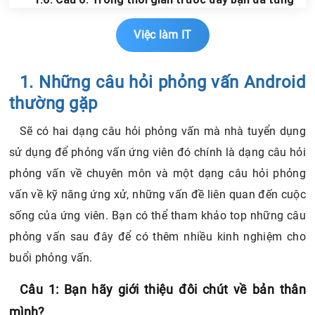
làm việc ở đâu?
Việc làm IT
2. Những câu hỏi thường được Nhà tuyển dụng hỏi
thêm khi phỏng vấn Android
3. Bộ câu hỏi ứng viên nên hỏi nhà tuyển dụng lập
1. Những câu hỏi phỏng vấn Android
trình Android
thường gặp
4. Những lưu ý khi đi phỏng vấn Android để bách
Sẽ có hai dạng câu hỏi phỏng vấn mà nhà tuyển dụng
chiến bách thắng
sử dụng để phỏng vấn ứng viên đó chính là dạng câu hỏi
4.1. Trang phục đi phỏng vấn
4.2. CV xin việc
phỏng vấn về chuyên môn và một dạng câu hỏi phỏng
4.3. Thái độ phỏng vấn
vấn về kỹ năng ứng xử, những vấn đề liên quan đến cuộc
4.4. Sự tự tin
sống của ứng viên. Bạn có thể tham khảo top những câu
phỏng vấn sau đây để có thêm nhiều kinh nghiệm cho
buổi phỏng vấn.
Câu 1: Bạn hãy giới thiệu đôi chút về bản thân
mình?